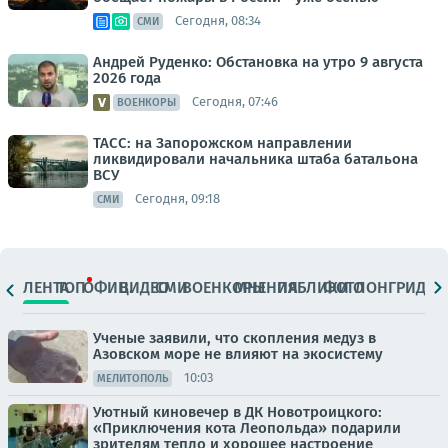
Сегодня, 08:34
СМИ
Андрей Руденко: Обстановка на утро 9 августа
2026 года
Сегодня, 07:46
ВОЕНКОРЫ
ТАСС: на Запорожском направлении
ликвидировали начальника штаба батальона
ВСУ
Сегодня, 09:18
СМИ
ЛЕНТА
ТОП
ОФИЦ.
ВИДЕО
СМИ
ВОЕНКОРЫ
МНЕНИЯ
ПАБЛИКИ
ФОТО
ЛОНГРИДЫ
Ученые заявили, что скопления медуз в
Азовском море не влияют на экосистему
10:03
МЕЛИТОПОЛЬ
Уютный киновечер в ДК Новотроицкого:
«Приключения кота Леопольда» подарили
зрителям тепло и хорошее настроение