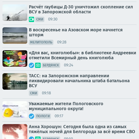
Расчёт гаубицы Д-30 уничтожил скопление сил
ВСУ в Запорожской области
09:30
СМИ
В воскресенье на Азовском море начнется
шторм
09:28
МЕЛИТОПОЛЬ
«Для вас, книголюбы»: в библиотеке Андреевки
отметили Всемирный день книголюба
09:24
БЕРДЯНСК
ТАСС: на Запорожском направлении
ликвидировали начальника штаба батальона
ВСУ
09:18
СМИ
Уважаемые жители Пологовского
муниципального округа!
09:17
ПОЛОГИ
Анна Хорошун: Сегодня была одна из самых
тяжёлых ночей для Белгорода за всё время СВО
09:10