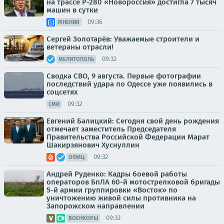
на трассе Р-280 «Новороссия» достигла 7 тысяч
машин в сутки
09:36
МНЕНИЯ
Сергей Золотарёв: Уважаемые строители и
ветераны отрасли!
09:32
МЕЛИТОПОЛЬ
Сводка СВО, 9 августа. Первые фотографии
последствий удара по Одессе уже появились в
соцсетях
09:32
СМИ
Евгений Балицкий: Сегодня свой день рождения
отмечает заместитель Председателя
Правительства Российской Федерации Марат
Шакирзянович Хуснуллин
09:32
ОФИЦ.
Андрей Руденко: Кадры боевой работы
операторов БпЛА 60-й мотострелковой бригады
5-й армии группировки «Восток» по
уничтожению живой силы противника на
Запорожском направлении
09:32
ВОЕНКОРЫ