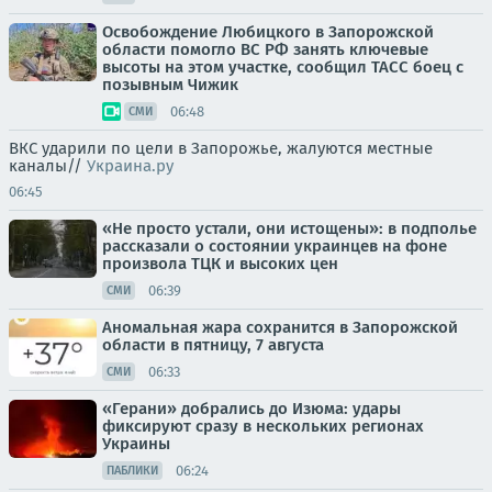
Освобождение Любицкого в Запорожской
области помогло ВС РФ занять ключевые
высоты на этом участке, сообщил ТАСС боец с
позывным Чижик
06:48
СМИ
ВКС ударили по цели в Запорожье, жалуются местные
каналы//
Украина.ру
06:45
«Не просто устали, они истощены»: в подполье
рассказали о состоянии украинцев на фоне
произвола ТЦК и высоких цен
06:39
СМИ
Аномальная жара сохранится в Запорожской
области в пятницу, 7 августа
06:33
СМИ
«Герани» добрались до Изюма: удары
фиксируют сразу в нескольких регионах
Украины
06:24
ПАБЛИКИ