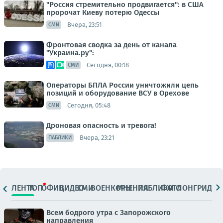
"Россия стремительно продвигается": в США
пророчат Киеву потерю Одессы
Вчера, 23:51
СМИ
Фронтовая сводка за день от канала
"Украина.ру":
Сегодня, 00:18
СМИ
Операторы БПЛА России уничтожили цепь
позиций и оборудование ВСУ в Орехове
Сегодня, 05:48
СМИ
Дроновая опасность и тревога!
Вчера, 23:21
ПАБЛИКИ
ЛЕНТА
ТОП
ОФИЦ.
ВИДЕО
СМИ
ВОЕНКОРЫ
МНЕНИЯ
ПАБЛИКИ
ФОТО
ЛОНГРИДЫ
Всем бодрого утра с Запорожского
направления