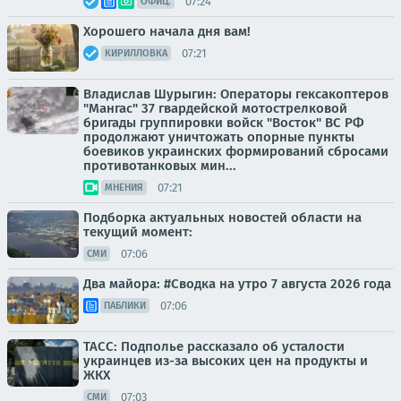
07:24
ОФИЦ.
Хорошего начала дня вам!
07:21
КИРИЛЛОВКА
Владислав Шурыгин: Операторы гексакоптеров
"Мангас" 37 гвардейской мотострелковой
бригады группировки войск "Восток" ВС РФ
продолжают уничтожать опорные пункты
боевиков украинских формирований сбросами
противотанковых мин...
07:21
МНЕНИЯ
Подборка актуальных новостей области на
текущий момент:
07:06
СМИ
Два майора: #Сводка на утро 7 августа 2026 года
07:06
ПАБЛИКИ
ТАСС: Подполье рассказало об усталости
украинцев из-за высоких цен на продукты и
ЖКХ
07:03
СМИ