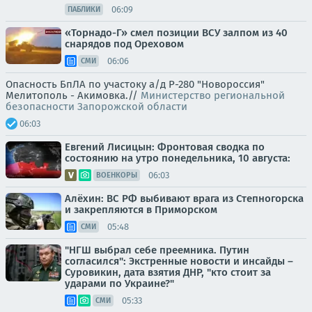
06:09
ПАБЛИКИ
«Торнадо-Г» смел позиции ВСУ залпом из 40
снарядов под Ореховом
06:06
СМИ
Опасность БпЛА по участоку а/д Р-280 "Новороссия"
Мелитополь - Акимовка.//
Министерство региональной
безопасности Запорожской области
06:03
Евгений Лисицын: Фронтовая сводка по
состоянию на утро понедельника, 10 августа:
06:03
ВОЕНКОРЫ
Алёхин: ВС РФ выбивают врага из Степногорска
и закрепляются в Приморском
05:48
СМИ
"НГШ выбрал себе преемника. Путин
согласился": Экстренные новости и инсайды –
Суровикин, дата взятия ДНР, "кто стоит за
ударами по Украине?"
05:33
СМИ