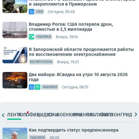
и закрепляются в Приморском
Сегодня, 05:48
СМИ
Владимир Рогов: США потеряли дрон,
стоимостью в 2,5 миллиарда
Вчера, 18:16
ПАБЛИКИ
В Запорожской области продолжаются работы
по восстановлению электроснабжения
Вчера, 19:27
МЕЛИТОПОЛЬ
Два майора: #Сводка на утро 10 августа 2026
года
Сегодня, 06:51
ПАБЛИКИ
ЛЕНТА
ТОП
ОФИЦ.
ВИДЕО
СМИ
ВОЕНКОРЫ
МНЕНИЯ
ПАБЛИКИ
ФОТО
ЛОНГРИДЫ
Как подтвердить статус предпенсионера
08:00
ПАБЛИКИ