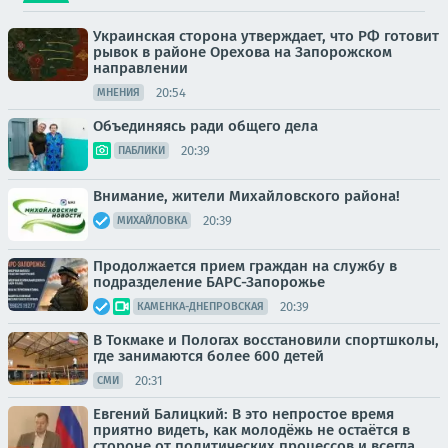
Украинская сторона утверждает, что РФ готовит
рывок в районе Орехова на Запорожском
направлении
20:54
МНЕНИЯ
Объединяясь ради общего дела
20:39
ПАБЛИКИ
Внимание, жители Михайловского района!
20:39
МИХАЙЛОВКА
Продолжается прием граждан на службу в
подразделение БАРС-Запорожье
20:39
КАМЕНКА-ДНЕПРОВСКАЯ
В Токмаке и Пологах восстановили спортшколы,
где занимаются более 600 детей
20:31
СМИ
Евгений Балицкий: В это непростое время
приятно видеть, как молодёжь не остаётся в
стороне от политических процессов и всегда