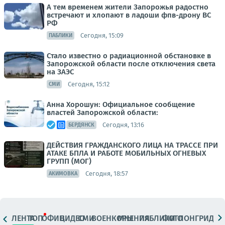
А тем временем жители Запорожья радостно
встречают и хлопают в ладоши фпв-дрону ВС
РФ
Сегодня, 15:09
ПАБЛИКИ
Стало известно о радиационной обстановке в
Запорожской области после отключения света
на ЗАЭС
Сегодня, 15:12
СМИ
Анна Хорошун: Официальное сообщение
властей Запорожской области:
Сегодня, 13:16
БЕРДЯНСК
ДЕЙСТВИЯ ГРАЖДАНСКОГО ЛИЦА НА ТРАССЕ ПРИ
АТАКЕ БПЛА И РАБОТЕ МОБИЛЬНЫХ ОГНЕВЫХ
ГРУПП (МОГ)
Сегодня, 18:57
АКИМОВКА
ЛЕНТА
ТОП
ОФИЦ.
ВИДЕО
СМИ
ВОЕНКОРЫ
МНЕНИЯ
ПАБЛИКИ
ФОТО
ЛОНГРИДЫ