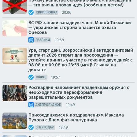
Почему канистра бензина в жилом помещении
— это очень плохая идея (особенно летом!)
20:06
КИРИЛЛОВКА
ВС РФ заняли западную часть Малой Токмачки
— украинская сторона опасается охвата
Орехова
19:58
ПАБЛИКИ
Ура, старт дан!. Всероссийский антидопинговый
диктант 2026 открыт для прохождения —
успейте принять участие в течение двух дней: с
08.08 по 09.08 до 23:59 (мск)! Ссылка на
диктант:
19:57
ОФИЦ.
Росгвардия напоминает владельцам оружия о
необходимости переоформления
разрешительных документов
19:49
ДНЕПРОРУДНОЕ
Присоединяемся к поздравлениям Максима
Пухова с Днем физкультурника
19:49
ЭНЕРГОДАР