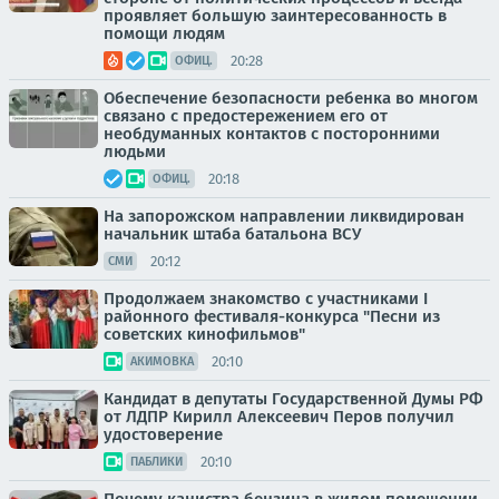
проявляет большую заинтересованность в
помощи людям
20:28
ОФИЦ.
Обеспечение безопасности ребенка во многом
связано с предостережением его от
необдуманных контактов с посторонними
людьми
20:18
ОФИЦ.
На запорожском направлении ликвидирован
начальник штаба батальона ВСУ
20:12
СМИ
Продолжаем знакомство с участниками I
районного фестиваля-конкурса "Песни из
советских кинофильмов"
20:10
АКИМОВКА
Кандидат в депутаты Государственной Думы РФ
от ЛДПР Кирилл Алексеевич Перов получил
удостоверение
20:10
ПАБЛИКИ