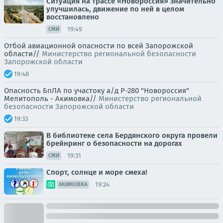
Ситуация на трассе «Новороссия» значительно
улучшилась, движение по ней в целом
восстановлено
19:49
СМИ
Отбой авиационной опасности по всей Запорожской
области//
Министерство региональной безопасности
Запорожской области
19:48
Опасность БпЛА по участоку а/д Р-280 "Новороссия"
Мелитополь - Акимовка//
Министерство региональной
безопасности Запорожской области
19:33
В библиотеке села Бердянского округа провели
брейнринг о безопасности на дорогах
19:31
СМИ
Спорт, солнце и море смеха!
19:24
АКИМОВКА