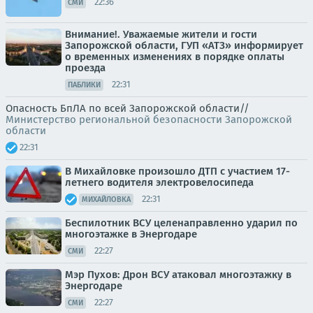
22:36
СМИ
Внимание!. Уважаемые жители и гости
Запорожской области, ГУП «АТЗ» информирует
о временных изменениях в порядке оплаты
проезда
22:31
ПАБЛИКИ
Опасность БпЛА по всей Запорожской области//
Министерство региональной безопасности Запорожской
области
22:31
В Михайловке произошло ДТП с участием 17-
летнего водителя электровелосипеда
22:31
МИХАЙЛОВКА
Беспилотник ВСУ целенаправленно ударил по
многоэтажке в Энергодаре
22:27
СМИ
Мэр Пухов: Дрон ВСУ атаковал многоэтажку в
Энергодаре
22:27
СМИ