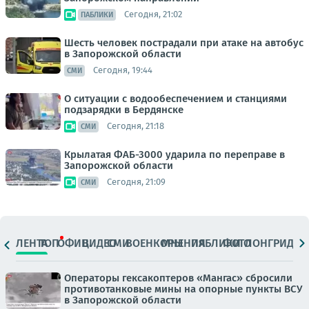
Сегодня, 21:02
ПАБЛИКИ
Шесть человек пострадали при атаке на автобус
в Запорожской области
Сегодня, 19:44
СМИ
О ситуации с водообеспечением и станциями
подзарядки в Бердянске
Сегодня, 21:18
СМИ
Крылатая ФАБ-3000 ударила по переправе в
Запорожской области
Сегодня, 21:09
СМИ
ЛЕНТА
ТОП
ОФИЦ.
ВИДЕО
СМИ
ВОЕНКОРЫ
МНЕНИЯ
ПАБЛИКИ
ФОТО
ЛОНГРИДЫ
Операторы гексакоптеров «Мангас» сбросили
противотанковые мины на опорные пункты ВСУ
в Запорожской области