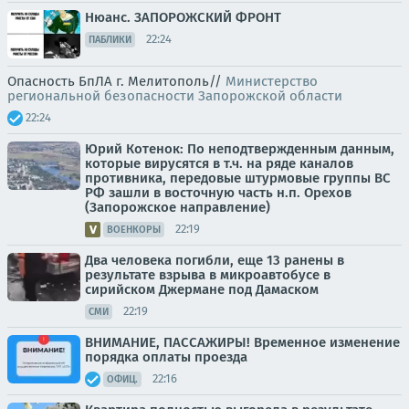
Нюанс. ЗАПОРОЖСКИЙ ФРОНТ
22:24
ПАБЛИКИ
Опасность БпЛА г. Мелитополь//
Министерство
региональной безопасности Запорожской области
22:24
Юрий Котенок: По неподтвержденным данным,
которые вирусятся в т.ч. на ряде каналов
противника, передовые штурмовые группы ВС
РФ зашли в восточную часть н.п. Орехов
(Запорожское направление)
22:19
ВОЕНКОРЫ
Два человека погибли, еще 13 ранены в
результате взрыва в микроавтобусе в
сирийском Джермане под Дамаском
22:19
СМИ
ВНИМАНИЕ, ПАССАЖИРЫ! Временное изменение
порядка оплаты проезда
22:16
ОФИЦ.