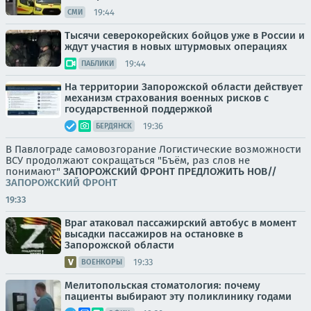
19:44
СМИ
Тысячи северокорейских бойцов уже в России и
ждут участия в новых штурмовых операциях
19:44
ПАБЛИКИ
На территории Запорожской области действует
механизм страхования военных рисков с
государственной поддержкой
19:36
БЕРДЯНСК
В Павлограде самовозгорание Логистические возможности
ВСУ продолжают сокращаться "Бъём, раз слов не
понимают"
ЗАПОРОЖСКИЙ ФРОНТ
ПРЕДЛОЖИТЬ НОВ//
ЗАПОРОЖСКИЙ ФРОНТ
19:33
Враг атаковал пассажирский автобус в момент
высадки пассажиров на остановке в
Запорожской области
19:33
ВОЕНКОРЫ
Мелитопольская стоматология: почему
пациенты выбирают эту поликлинику годами