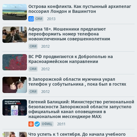
Острова конфликта. Как пустынный архипелаг
поссорил Лондон и Вашингтон
20:13
СМИ
Афера 18+. Мошенники предлагают
переоформить номер телефона
новоиспеченным совершеннолетним
20:12
СМИ
ВС РФ продвигаются к Доброполью на
Красноармейском направлении
20:12
СМИ
В Запорожской области мужчина украл
телефон у собутыльника , пока был в гостях
20:12
СМИ
Евгений Балицкий: Министерство региональной
безопасности Запорожской области запустило
официальный канал оповещения в
национальном мессенджере MAX:
20:11
ОФИЦ.
Что успеть к 1 сентября. До начала учебного