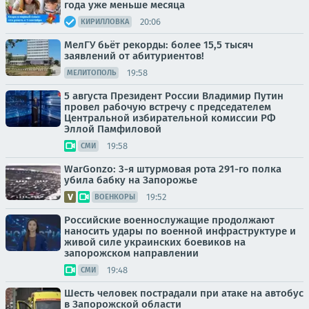
года уже меньше месяца
20:06
КИРИЛЛОВКА
МелГУ бьёт рекорды: более 15,5 тысяч
заявлений от абитуриентов!
19:58
МЕЛИТОПОЛЬ
5 августа Президент России Владимир Путин
провел рабочую встречу с председателем
Центральной избирательной комиссии РФ
Эллой Памфиловой
19:58
СМИ
WarGonzo: 3-я штурмовая рота 291-го полка
убила бабку на Запорожье
19:52
ВОЕНКОРЫ
Российские военнослужащие продолжают
наносить удары по военной инфраструктуре и
живой силе украинских боевиков на
запорожском направлении
19:48
СМИ
Шесть человек пострадали при атаке на автобус
в Запорожской области