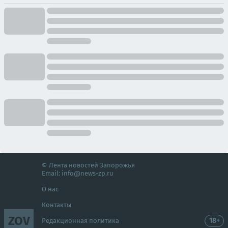
© Лента новостей Запорожья
Email:
info@news-zp.ru
О нас
Контакты
ZOV
18+
Редакционная политика