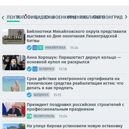
ЛЕНТА
ТОП
ОФИЦ.
ВИДЕО
СМИ
ВОЕНКОРЫ
МНЕНИЯ
ПАБЛИКИ
ФОТО
ЛОНГРИДЫ
Библиотеки Михайловского округа представили
выставки ко Дню окончания Ленинградской
битвы
15:24
МИХАЙЛОВКА
Анна Хорошун: Парашютист дернул кольцо —
основной купол не раскрылся
15:18
БЕРДЯНСК
Срок действия электронного сертификата на
технические средства реабилитации истек: что
делать и как продлить
15:15
БЕРДЯНСК
Президент поздравил российских строителей с
профессиональным праздником
15:04
МЕЛИТОПОЛЬ
На улице Кирова установили новую остановку