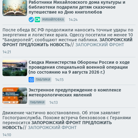
Работники Михайловского дома культуры и
библиотеки подарили детям сказочное
путешествие ко Дню книголюбов
14:24
МИХАЙЛОВКА
После обеда ВС РФ продолжили наносить точные удары по
энергетике и логистике врага. Одессу посетили не менее 10
"Бандеролей", сообщают местные паблики.
ЗАПОРОЖСКИЙ
ФРОНТ
ПРЕДЛОЖИТЬ НОВОСТЬ
//
ЗАПОРОЖСКИЙ ФРОНТ
14:21
Сводка Министерства Обороны России о ходе
проведения специальной военной операции
(по состоянию на 9 августа 2026 г.)
14:15
ПАБЛИКИ
Экстренное предупреждение о комплексе
метеорологических явлений
14:13
ПАБЛИКИ
Движение частично восстановлено. Об этом заявляет
Госпогранслужба. Похоже встреча бензовозов с Геранями
переносится
ЗАПОРОЖСКИЙ ФРОНТ
ПРЕДЛОЖИТЬ
НОВОСТЬ
//
ЗАПОРОЖСКИЙ ФРОНТ
14:10