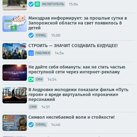
15:04
МЕЛИТОПОЛЬ
Минздрав информирует: за прошлые сутки в
Запорожской области на свет появилось 8
детей
15:00
ОФИЦ.
СТРОИТЬ — ЗНАЧИТ СОЗДАВАТЬ БУДУЩЕЕ!
14:54
ПАБЛИКИ
Не дайте себя обмануть: как не стать частью
преступной сети через интернет-рекламу
14:54
СМИ
В Андровке молодежи показали фильм «Путь
героя» о вреде виртуальной «прокачки»
персонажей
14:51
СМИ
Символ несгибаемой воли и стойкости!
14:46
ОФИЦ.