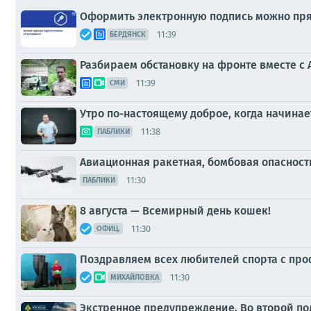
Оформить электронную подпись можно пря
11:39
БЕРДЯНСК
Разбираем обстановку на фронте вместе с
11:39
СМИ
Утро по-настоящему доброе, когда начинае
11:38
ПАБЛИКИ
Авиационная ракетная, бомбовая опасност
11:30
ПАБЛИКИ
8 августа — Всемирный день кошек!
11:30
ОФИЦ.
Поздравляем всех любителей спорта с пр
11:30
МИХАЙЛОВКА
Экстренное предупреждение. Во второй пол