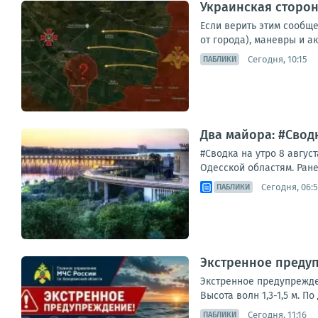
Украинская сторон
Если верить этим сообщ
от города), маневры и а
Сегодня, 10:15
ПАБЛИКИ
Два майора: #Сводк
#Сводка на утро 8 авгус
Одесской областям. Ране
Сегодня, 06:
ПАБЛИКИ
Экстренное предуп
Экстренное предупрежден
Высота волн 1,3-1,5 м. 
Сегодня, 11:16
ПАБЛИКИ