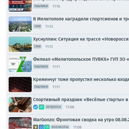
11:16
ПАБЛИКИ
В Мелитополе наградили спортсменов и т
11:13
СМИ
Хуснуллин: Ситуация на трассе «Новоросс
11:13
СМИ
Филиал «Мелитопольское ПУВКХ» ГУП ЗО 
11:11
ПАБЛИКИ
Кременчуг тоже пропустил несколько вхо
11:11
ПАБЛИКИ
Спортивный праздник «Весёлые старты» в
11:08
БЕРДЯНСК
WarGonzo: Фронтовая сводка на утро 08.08.
11:08
ВОЕНКОРЫ