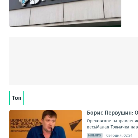
Топ
Борис Первушин: О
Ореховское направление 
весьМалая Токмачка навс
Сегодня, 02:24
МНЕНИЯ