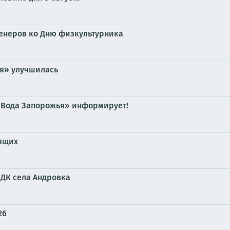
ренеров ко Дню физкультурника
ия» улучшилась
«Вода Запорожья» информирует!
дящих
 ДК села Андровка
26