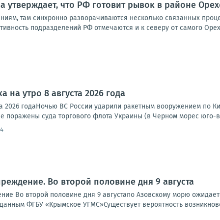
а утверждает, что РФ готовит рывок в районе Ор
ениям, там синхронно разворачиваются несколько связанных проце
ктивность подразделений РФ отмечаются и к северу от самого Орехо
а на утро 8 августа 2026 года
та 2026 годаНочью ВС России ударили ракетным вооружением по Ки
е поражены суда торгового флота Украины (в Черном морес юго-во
54
реждение. Во второй половине дня 9 августа
ие Во второй половине дня 9 августапо Азовскому морю ожидается
По данным ФГБУ «Крымское УГМС»Существует вероятность возникнов