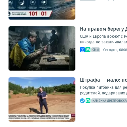
На правом берегу 
США и Европа воюют с Р
никогда не заканчивалась
Сегодня, 08:0
СМИ
Штрафа — мало: п
Покупка питбайка для р
родителей, подаривших д
КАМЕНКА-ДНЕПРОВСКА