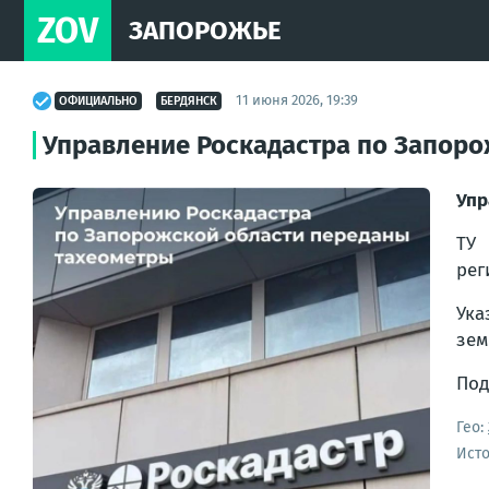
ZOV
ЗАПОРОЖЬЕ
11 июня 2026, 19:39
ОФИЦИАЛЬНО
БЕРДЯНСК
Управление Роскадастра по Запор
Упр
ТУ 
рег
Ука
зем
Под
Гео:
Ист