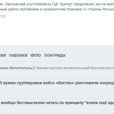
е. Ореховский участокВойска ГрВ "Днепр" продолжают вести ожес
ный рубеж противника в направлении Юрковки со стороны Малых
7:23
НИЯ
ПАБЛИКИ
ФОТО
ЛОНГРИДЫ
горное-Мелитополь//
Министерство региональной безопасност
 35 армии группировки войск «Восток» уничтожили очере
вообще бессмысленно читать по принципу "взяли ещё одн