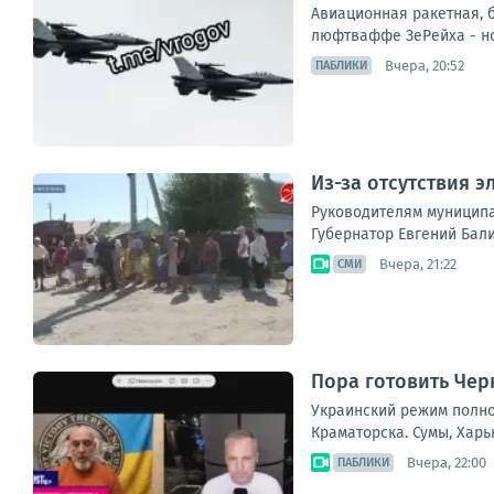
Авиационная ракетная, 
люфтваффе ЗеРейха - но
Вчера, 20:52
ПАБЛИКИ
Из-за отсутствия 
Руководителям муниципа
Губернатор Евгений Бали
Вчера, 21:22
СМИ
Пора готовить Чер
Украинский режим полно
Краматорска. Сумы, Харь
Вчера, 22:00
ПАБЛИКИ