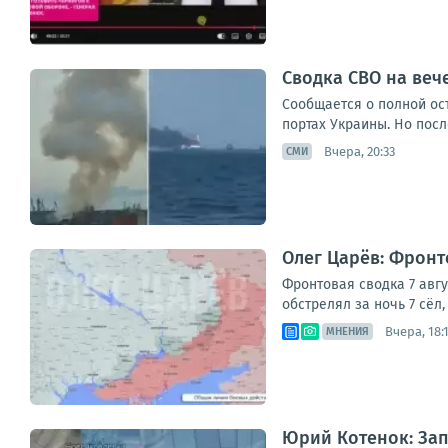
Сводка СВО на вече
Сообщается о полной ос
портах Украины. Но посл
Вчера, 20:33
СМИ
Олег Царёв: Фронто
Фронтовая сводка 7 авг
обстрелял за ночь 7 сёл
Вчера, 18:
МНЕНИЯ
Юрий Котенок: За