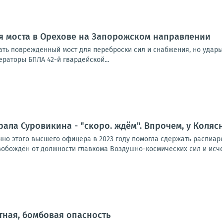
я моста в Орехове на Запорожском направлении
ать поврежденный мост для переброски сил и снабжения, но уда
раторы БПЛА 42-й гвардейской...
ала Суровикина - "скоро. ждём". Впрочем, у Коля
но этого высшего офицера в 2023 году помогла сдержать распиаре
вобождён от должности главкома Воздушно-космических сил и исчез
ная, бомбовая опасность