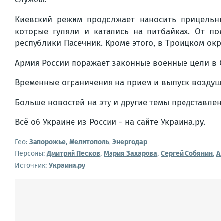
Киевский режим продолжает наносить прицельн
которые гуляли и катались на питбайках. От п
республики Пасечник. Кроме этого, в Троицком ок
Армия России поражает законные военные цели в О
Временные ограничения на прием и выпуск воздуш
Больше новостей на эту и другие темы представлен
Всё об Украине из России - на сайте Украина.ру.
Гео:
Запорожье
,
Мелитополь
,
Энергодар
Персоны:
Дмитрий Песков
,
Мария Захарова
,
Сергей Собянин
,
А
Источник:
Украина.ру