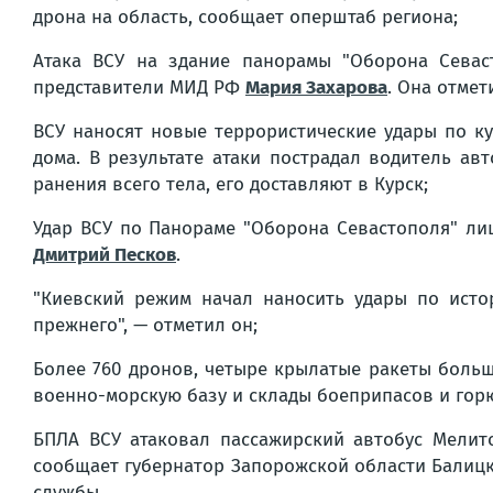
дрона на область, сообщает оперштаб региона;
Атака ВСУ на здание панорамы "Оборона Севаст
представители МИД РФ
Мария Захарова
. Она отмет
ВСУ наносят новые террористические удары по к
дома. В результате атаки пострадал водитель ав
ранения всего тела, его доставляют в Курск;
Удар ВСУ по Панораме "Оборона Севастополя" ли
Дмитрий Песков
.
"Киевский режим начал наносить удары по истор
прежнего", — отметил он;
Более 760 дронов, четыре крылатые ракеты боль
военно-морскую базу и склады боеприпасов и горю
БПЛА ВСУ атаковал пассажирский автобус Мелито
сообщает губернатор Запорожской области Балицк
службы.