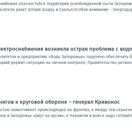
бомбовая опасностьВся территория освобождённой части Запорожс
сители ракет Шторм Шэдоу и Скальп.Особое внимание - Энергодар.
электроснабжения возникла острая проблема с во
литетов и предприятию «Вода Запорожья» поручено обеспечить б
цкий держит ситуацию на личном контроле, Правительство региона
нигов к круговой обороне – генерал Кривонос
стью замалчивает происходящее на фронтах, а между тем серьезн
ков и Запорожье «рвут на куски», а Чернигов и вовсе надо готовить