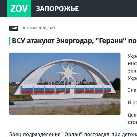
ZOV
ЗАПОРОЖЬЕ
10 июня 2026, 14:31
СМИ
ВСУ атакуют Энергодар, "Герани" п
Ук
ин
Зел
Укр
Эне
В р
Де
сто
Боец подразделения "Орлан" пострадал при детон