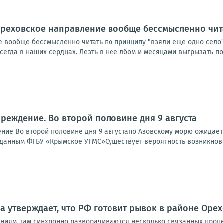
реховское направление вообще бессмысленно чита
вообще бессмысленно читать по принципу "взяли ещё одно село". 
егда в наших сердцах. Лезть в неё лбом и месяцами выгрызать пос
реждение. Во второй половине дня 9 августа
ие Во второй половине дня 9 августапо Азовскому морю ожидается
По данным ФГБУ «Крымское УГМС»Существует вероятность возникнов
а утверждает, что РФ готовит рывок в районе Ор
ениям, там синхронно разворачиваются несколько связанных проце