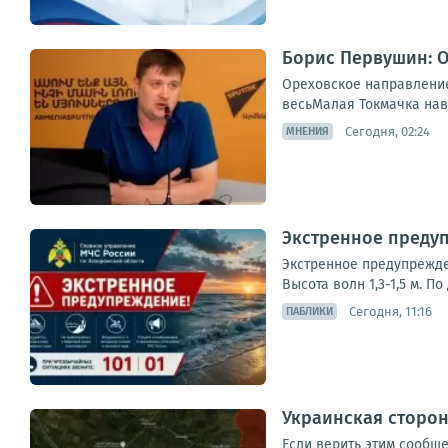
Борис Первушин: О
Ореховское направление 
весьМалая Токмачка навс
Сегодня, 02:24
МНЕНИЯ
Экстренное предуп
Экстренное предупрежден
Высота волн 1,3-1,5 м. 
Сегодня, 11:16
ПАБЛИКИ
Украинская сторон
Если верить этим сообщ