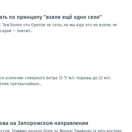
ть по принципу "взяли ещё одно село"
Тем более что Орехов не село, но мы еще его не взяли, не
адки — значит...
 усиление северного ветра 12-17 м/с порывы до 22 м/с.
ения чрезвычайных...
ехова на Запорожском направлении
ссов. Помимо начала боёв за Малую Токмачку (к юго-востоку