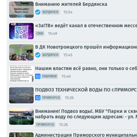
Вниманию жителей Бердянска
15:54
БЕРДЯНСК
«За!ТВ» ведёт канал в отечественном мес
15:49
СМИ
В ДК Новотроицкого прошёл информационн
15:45
БЕРДЯНСК
Нашим властям всё равно, они только о себ
15:40
ПАБЛИКИ
ПОДВОЗ ТЕХНИЧЕСКОЙ ВОДЫ ПО г.ПРИМОРСК П
15:26
ПРИМОРСК
Внимание! Подвоз воды!. МБУ "Парки и скв
набрать воду по следующим адресам: - ул. М
15:26
ПРИМОРСК
Администрация Приморского муниципально