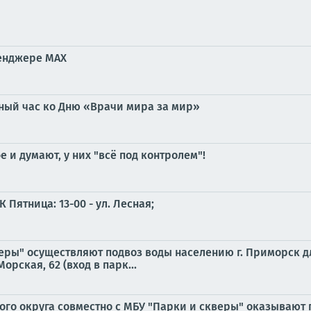
сенджере MAX
ый час ко Дню «Врачи мира за мир»
е и думают, у них "всё под контролем"!
ятница: 13-00 - ул. Лесная;
еры" осуществляют подвоз воды населению г. Приморск дл
орская, 62 (вход в парк...
го округа совместно с МБУ "Парки и скверы" оказывают