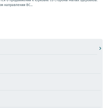
ется о продвижении к Юрковке со стороны Малых Щербаков.
ом направлении ВС...