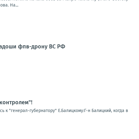
ва. На...
ладоши фпв-дрону ВС РФ
 контролем"!
ь к "генерал-губернатору" Е.Балицкому:Г-н Балицкий, когда в