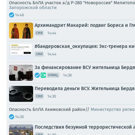
Опасность БпЛА участок а/д Р-280 "Новороссия" Мелитоп
Запорожской области
14:46
Архимандрит Макарий: подвиг Бориса и Гле
14:44
СМИ
#бандеровская_оккупация: Экс-тренера ки
14:44
СМИ
За финансирование ВСУ жительница Бердян
14:38
ОФИЦ.
Переводила деньги ВСУ. Жительница Бердян
14:30
СМИ
Опасность БпЛА Акимовский район//
Министерство регио
14:30
Последствия безумной террористической а
14:30
СМИ