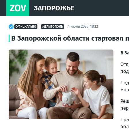
ZOV
ЗАПОРОЖЬЕ
4 июня 2026, 18:12
ОФИЦИАЛЬНО
МЕЛИТОПОЛЬ
В Запорожской области стартовал 
В З
От
по
Под
мно
Ре
пер
Пра
бол