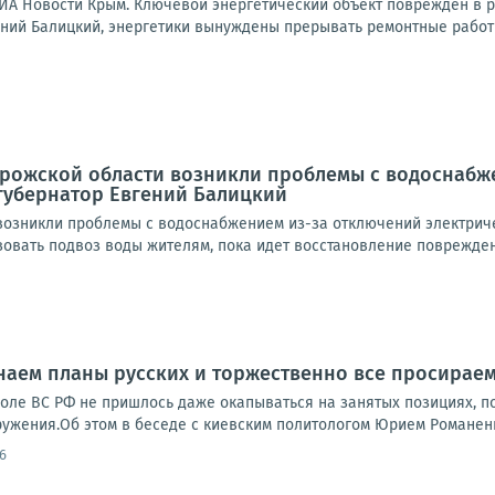
ИА Новости Крым. Ключевой энергетический объект поврежден в р
ений Балицкий, энергетики вынуждены прерывать ремонтные работы
орожской области возникли проблемы с водоснабж
 губернатор Евгений Балицкий
возникли проблемы с водоснабжением из-за отключений электричес
зовать подвоз воды жителям, пока идет восстановление поврежден
Знаем планы русских и торжественно все просирае
поле ВС РФ не пришлось даже окапываться на занятых позициях, 
жения.Об этом в беседе с киевским политологом Юрием Романенк
6