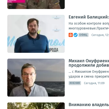
Евгений Балицкий:
На особом контроле воп
многоуровневые.Практиче
Сегодня, 12:
ОФИЦ.
Михаил Онуфриенк
продолжили добива
… с Михаилом Онуфриенк
ударов и смена приоритет
Сегодня, 11:09
МНЕНИЯ
Вниманию владель