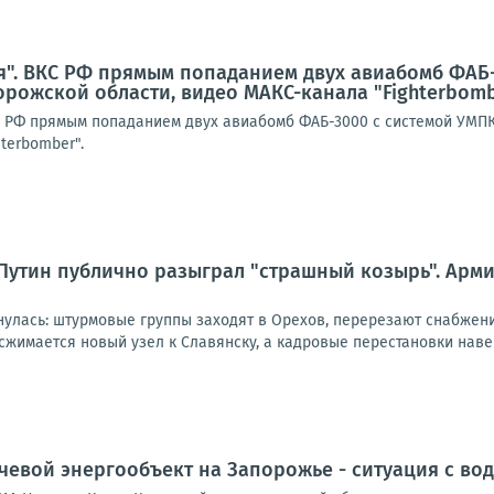
я". ВКС РФ прямым попаданием двух авиабомб ФАБ
орожской области, видео МАКС-канала "Fighterbom
КС РФ прямым попаданием двух авиабомб ФАБ-3000 с системой УМП
terbomber".
Путин публично разыграл "страшный козырь". Армия
нулась: штурмовые группы заходят в Орехов, перерезают снабжен
жимается новый узел к Славянску, а кадровые перестановки навер
чевой энергообъект на Запорожье - ситуация с во