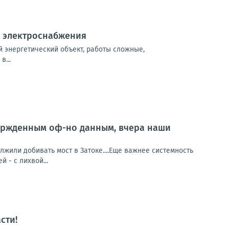
й электроснабжения
 энергетический объект, работы сложные,
...
ержденным оф-но данным, вчера наши
или добивать мост в Затоке....Еще важнее системность
й - с лихвой...
сти!