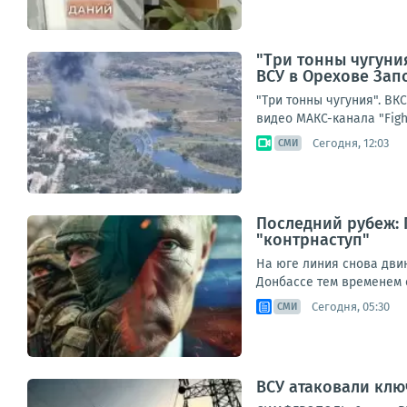
"Три тонны чугуни
ВСУ в Орехове Зап
"Три тонны чугуния". В
видео МАКС-канала "Figh
Сегодня, 12:03
СМИ
Последний рубеж: 
"контрнаступ"
На юге линия снова дви
Донбассе тем временем с
Сегодня, 05:30
СМИ
ВСУ атаковали клю