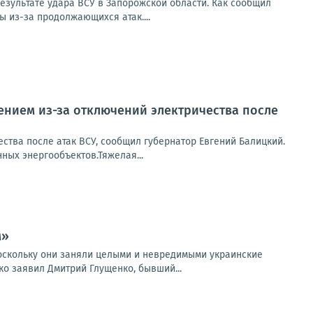
езультате удара ВСУ в Запорожской области. Как сообщил
 из-за продолжающихся атак....
ением из-за отключений электричества после
тва после атак ВСУ, сообщил губернатор Евгений Балицкий.
ных энергообъектов.Тяжелая...
м»
поскольку они заняли целыми и невредимыми украинские
о заявил Дмитрий Глущенко, бывший...