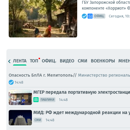
ГБУ Запорожской области
компоненте «Хорриот» ФГ
Сегодня, 10:
ОФИЦ.
ЛЕНТА
ТОП
ОФИЦ.
ВИДЕО
СМИ
ВОЕНКОРЫ
МНЕ
Опасность БпЛА г. Мелитополь//
Министерство регионал
14:48
МГЕР передала портативную электростанц
14:48
ПАБЛИКИ
МИД: РФ ждет международной реакции на у
14:48
СМИ