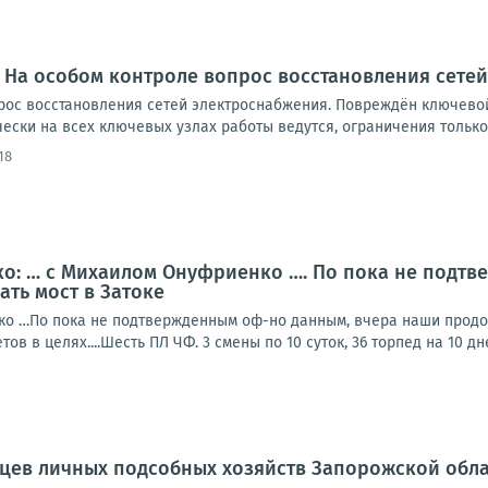
 На особом контроле вопрос восстановления сете
рос восстановления сетей электроснабжения. Повреждён ключевой
ски на всех ключевых узлах работы ведутся, ограничения только в
18
о: … с Михаилом Онуфриенко …. По пока не подтв
ть мост в Затоке
о …По пока не подтвержденным оф-но данным, вчера наши продолж
ов в целях....Шесть ПЛ ЧФ. 3 смены по 10 суток, 36 торпед на 10 дне
цев личных подсобных хозяйств Запорожской обла