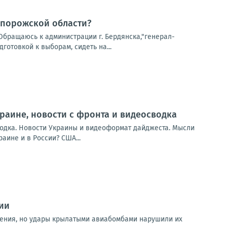
апорожской области?
Обращаюсь к администрации г. Бердянска,"генерал-
готовкой к выборам, сидеть на...
Украине, новости с фронта и видеосводка
сводка. Новости Украины и видеоформат дайджеста. Мысли
аине и в России? США...
ии
жения, но удары крылатыми авиабомбами нарушили их