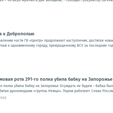
к – четверо мужчин и две женщины, - сообщил губернатор Евгений
в к Доброполью
влении части ГВ «Центр» продолжают наступление, достигая новы
упам к одноименному городу, превращенному ВСУ за последние годы
рмовая рота 291-го полка убила бабку на Запорожье
го полка убила бабку на Запорожье Осуждать не будем – бабка был
битая дроноводами «группы Немца». Парни работают. Слава России
19:52