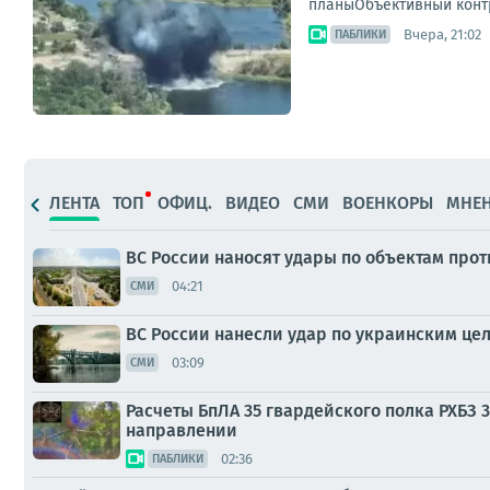
планыОбъективный контр
Вчера, 21:02
ПАБЛИКИ
ЛЕНТА
ТОП
ОФИЦ.
ВИДЕО
СМИ
ВОЕНКОРЫ
МНЕ
ВС России наносят удары по объектам прот
04:21
СМИ
ВС России нанесли удар по украинским цел
03:09
СМИ
Расчеты БпЛА 35 гвардейского полка РХБЗ
направлении
02:36
ПАБЛИКИ