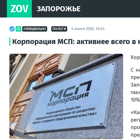
ZOV
ЗАПОРОЖЬЕ
4 июня 2026, 16:24
ОФИЦИАЛЬНО
ПОЛОГИ
Корпорация МСП: активнее всего в 
Кор
С н
пре
Зап
так
10%
«Ка
ре
про
пре