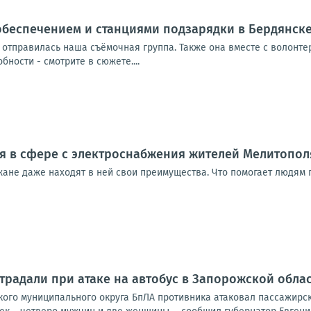
обеспечением и станциями подзарядки в Бердянск
 отправилась наша съёмочная группа. Также она вместе с волонт
ности - смотрите в сюжете....
я в сфере с электроснабжения жителей Мелитополя
ане даже находят в ней свои преимущества. Что помогает людям п
традали при атаке на автобус в Запорожской обла
ского муниципального округа БпЛА противника атаковал пассажирс