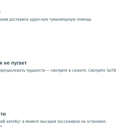
е
ерами доставила адресную гуманитарную помощь
 не пугает
реодолевать трудности — смотрите в сюжете. Смотрите За!ТВ
сти
кий автобус в момент высадки пассажиров на остановке.