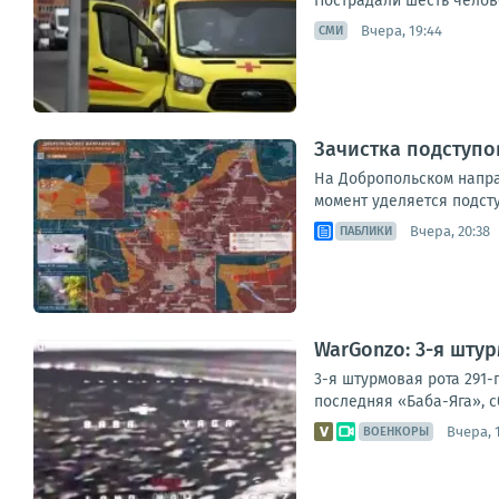
Пострадали шесть челове
Вчера, 19:44
СМИ
Зачистка подступо
На Добропольском напра
момент уделяется подст
Вчера, 20:38
ПАБЛИКИ
WarGonzo: 3-я шту
3-я штурмовая рота 291-
последняя «Баба-Яга», с
Вчера, 
ВОЕНКОРЫ