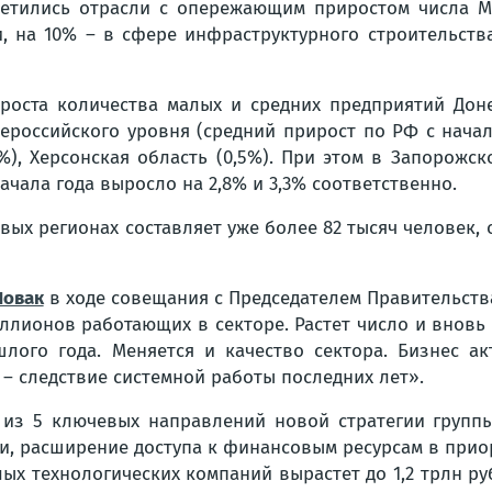
етились отрасли с опережающим приростом числа МС
, на 10% – в сфере инфраструктурного строительств
роста количества малых и средних предприятий Доне
ероссийского уровня (средний прирост по РФ с начала
5%), Херсонская область (0,5%). При этом в Запорожс
ачала года выросло на 2,8% и 3,3% соответственно.
вых регионах составляет уже более 82 тысяч человек, 
Новак
в ходе совещания с Председателем Правительст
лионов работающих в секторе. Растет число и вновь со
шлого года. Меняется и качество сектора. Бизнес а
 – следствие системной работы последних лет».
из 5 ключевых направлений новой стратегии группы 
и, расширение доступа к финансовым ресурсам в прио
лых технологических компаний вырастет до 1,2 трлн ру