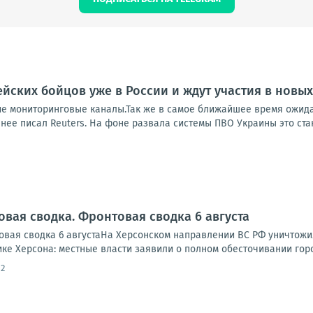
йских бойцов уже в России и ждут участия в новы
ие мониторинговые каналы.Так же в самое ближайшее время ожида
нее писал Reuters. На фоне развала системы ПВО Украины это стан
овая сводка. Фронтовая сводка 6 августа
вая сводка 6 августаНа Херсонском направлении ВС РФ уничтожи
ике Херсона: местные власти заявили о полном обесточивании города
12