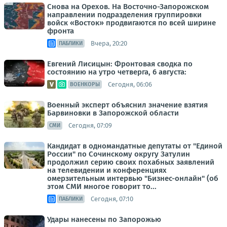
Снова на Орехов. На Восточно-Запорожском
направлении подразделения группировки
войск «Восток» продвигаются по всей ширине
фронта
Вчера, 20:20
ПАБЛИКИ
Евгений Лисицын: Фронтовая сводка по
состоянию на утро четверга, 6 августа:
Сегодня, 06:06
ВОЕНКОРЫ
Военный эксперт объяснил значение взятия
Барвиновки в Запорожской области
Сегодня, 07:09
СМИ
Кандидат в одномандатные депутаты от "Единой
России" по Сочинскому округу Затулин
продолжил серию своих похабных заявлений
на телевидении и конференциях
омерзительным интервью "Бизнес-онлайн" (об
этом СМИ многое говорит то...
Сегодня, 07:10
ПАБЛИКИ
Удары нанесены по Запорожью