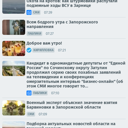
Охота на кротов: как штурмовики распутали
подземные ходы ВСУ в Зарнице
07:39
СМИ
Всем бодрого утра с Запорожского
направления
07:27
ПАБЛИКИ
Доброе вам утро!
07:21
КИРИЛЛОВКА
Кандидат в одномандатные депутаты от "Единой
России" по Сочинскому округу Затулин
продолжил серию своих похабных заявлений
на телевидении и конференциях
омерзительным интервью "Бизнес-онлайн" (об
этом СМИ многое говорит то...
07:10
ПАБЛИКИ
Военный эксперт объяснил значение взятия
Барвиновки в Запорожской области
07:09
СМИ
Подборка актуальных новостей области на