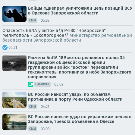
Бойцы «Днепра» уничтожили цепь позиций ВСУ
в Орехове Запорожской области
05:33
СМИ
Опасность БпЛА участок а/д Р-280 "Новороссия"
Мелитополь - Сокологорное//
Министерство региональной
безопасности Запорожской области
05:21
Расчеты БпЛА 189 мотострелкового полка 35
гвардейской общевойсковой армии
группировки войск "Восток" перехватили
гексакоптеры противника в небе Запорожского
направления
05:09
ПАБЛИКИ
ВС России наносят удары по объектам
противника в порту Рени Одесской области
04:21
СМИ
ВС России нанесли удар по украинским целям в
Запорожье, тревога объявлена в Одессе
03:09
СМИ