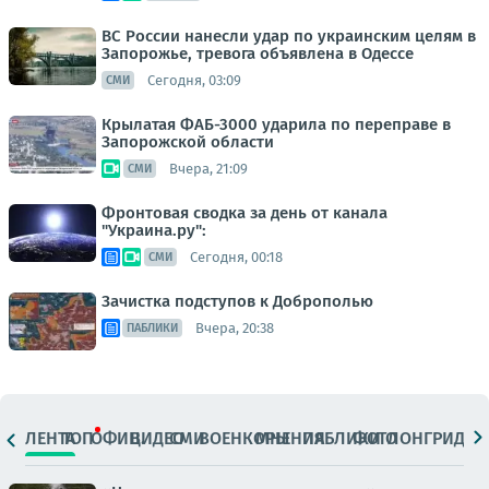
ВС России нанесли удар по украинским целям в
Запорожье, тревога объявлена в Одессе
Сегодня, 03:09
СМИ
Крылатая ФАБ-3000 ударила по переправе в
Запорожской области
Вчера, 21:09
СМИ
Фронтовая сводка за день от канала
"Украина.ру":
Сегодня, 00:18
СМИ
Зачистка подступов к Доброполью
Вчера, 20:38
ПАБЛИКИ
ЛЕНТА
ТОП
ОФИЦ.
ВИДЕО
СМИ
ВОЕНКОРЫ
МНЕНИЯ
ПАБЛИКИ
ФОТО
ЛОНГРИДЫ