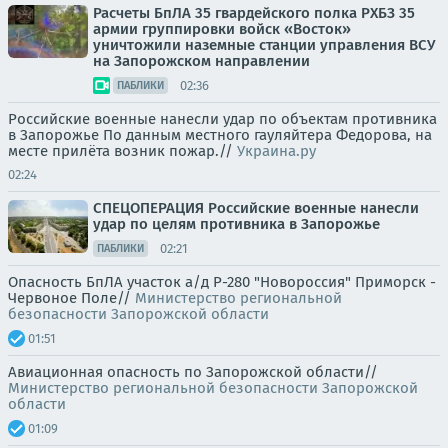
Расчеты БпЛА 35 гвардейского полка РХБЗ 35
армии группировки войск «Восток»
уничтожили наземные станции управления ВСУ
на Запорожском направлении
02:36
ПАБЛИКИ
Российские военные нанесли удар по объектам противника
в Запорожье По данным местного гауляйтера Федорова, на
месте прилёта возник пожар.//
Украина.ру
02:24
СПЕЦОПЕРАЦИЯ Российские военные нанесли
удар по целям противника в Запорожье
02:21
ПАБЛИКИ
Опасность БпЛА участок а/д Р-280 "Новороссия" Приморск -
Червоное Поле//
Министерство региональной
безопасности Запорожской области
01:51
Авиационная опасность по Запорожской области//
Министерство региональной безопасности Запорожской
области
01:09