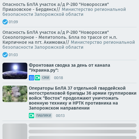
Опасность БпЛА участок а/д Р-280 "Новороссия"
Приазовское - Бердянск//
Министерство региональной
безопасности Запорожской области
01:09
Опасность БпЛА участок а/д Р-280 "Новороссия"
Сокологорное - Мелитополь. Бпла по трассе от н.п.
Кирпичное на пгт. Акимовка//
Министерство региональной
безопасности Запорожской области
01:03
Фронтовая сводка за день от канала
"Украина.ру":
00:18
СМИ
Операторы БпЛА 37 отдельной гвардейской
мотострелковой бригады 36 армии группировки
войск "Восток" продолжают уничтожать
военную технику и НРТК противника на
Запорожском направлении
00:13
ПАБЛИКИ