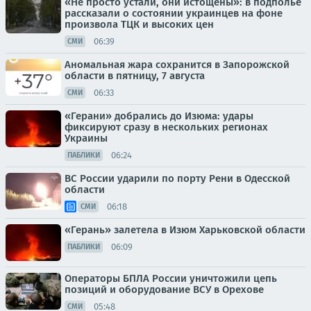
«Не просто устали, они истощены»: в подполье
рассказали о состоянии украинцев на фоне
произвола ТЦК и высоких цен
06:39
СМИ
Аномальная жара сохранится в Запорожской
области в пятницу, 7 августа
06:33
СМИ
«Герани» добрались до Изюма: удары
фиксируют сразу в нескольких регионах
Украины
06:24
ПАБЛИКИ
ВС России ударили по порту Рени в Одесской
области
06:18
СМИ
«Герань» залетела в Изюм Харьковской области
06:09
ПАБЛИКИ
Операторы БПЛА России уничтожили цепь
позиций и оборудование ВСУ в Орехове
05:48
СМИ