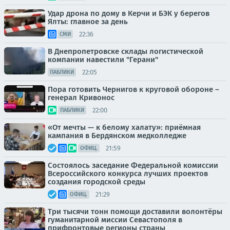
Удар дрона по дому в Керчи и БЭК у берегов
Ялты: главное за день
22:36
СМИ
В Днепропетровске склады логистической
компании навестили "Герани"
22:05
ПАБЛИКИ
Пора готовить Чернигов к круговой обороне –
генерал Кривонос
22:00
ПАБЛИКИ
«От мечты — к белому халату»: приёмная
кампания в Бердянском медколледже
21:59
ОФИЦ.
Состоялось заседание Федеральной комиссии
Всероссийского конкурса лучших проектов
создания городской среды
21:29
ОФИЦ.
Три тысячи тонн помощи доставили волонтёры
гуманитарной миссии Севастополя в
прифронтовые регионы страны