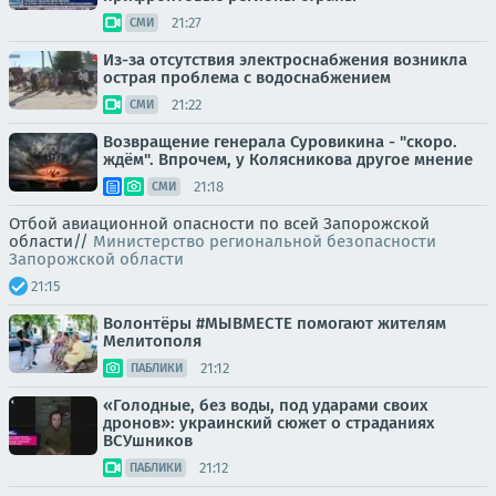
21:27
СМИ
Из-за отсутствия электроснабжения возникла
острая проблема с водоснабжением
21:22
СМИ
Возвращение генерала Суровикина - "скоро.
ждём". Впрочем, у Колясникова другое мнение
21:18
СМИ
Отбой авиационной опасности по всей Запорожской
области//
Министерство региональной безопасности
Запорожской области
21:15
Волонтёры #МЫВМЕСТЕ помогают жителям
Мелитополя
21:12
ПАБЛИКИ
«Голодные, без воды, под ударами своих
дронов»: украинский сюжет о страданиях
ВСУшников
21:12
ПАБЛИКИ