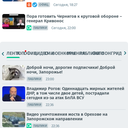
Сегодня, 18:27
ОФИЦ.
Пора готовить Чернигов к круговой обороне –
генерал Кривонос
Сегодня, 22:00
ПАБЛИКИ
ЛЕНТА
ТОП
ОФИЦ.
ВИДЕО
СМИ
ВОЕНКОРЫ
МНЕНИЯ
ПАБЛИКИ
ФОТО
ЛОНГРИДЫ
Доброй ночи, дорогие подписчики! Доброй
ночи, Запорожье!
23:00
ПАБЛИКИ
Владимир Рогов: Одиннадцать мирных жителей
ДНР, в том числе двое детей, пострадали
сегодня из-за атак БпЛА ВСУ
22:36
ПАБЛИКИ
Видео уничтожения моста в Орехове на
Запорожском направлении
22:36
ПАБЛИКИ