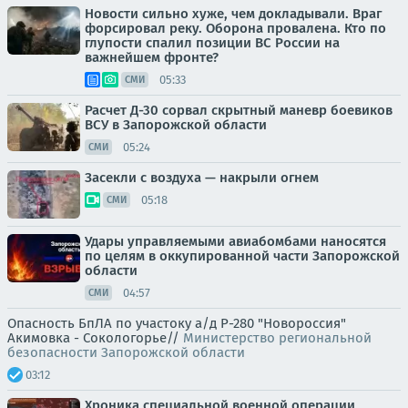
Новости сильно хуже, чем докладывали. Враг
форсировал реку. Оборона провалена. Кто по
глупости спалил позиции ВС России на
важнейшем фронте?
05:33
СМИ
Расчет Д-30 сорвал скрытный маневр боевиков
ВСУ в Запорожской области
05:24
СМИ
Засекли с воздуха — накрыли огнем
05:18
СМИ
Удары управляемыми авиабомбами наносятся
по целям в оккупированной части Запорожской
области
04:57
СМИ
Опасность БпЛА по участоку а/д Р-280 "Новороссия"
Акимовка - Сокологорье//
Министерство региональной
безопасности Запорожской области
03:12
Хроника специальной военной операции