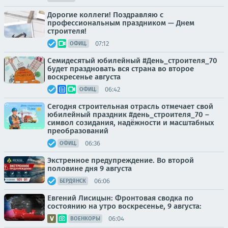
Дорогие коллеги! Поздравляю с
профессиональным праздником — Днем
строителя!
07:12
ОФИЦ.
Семидесятый юбилейный #День_строителя_70
будет праздновать вся страна во второе
воскресенье августа
06:42
ОФИЦ.
Сегодня строительная отрасль отмечает свой
юбилейный праздник #день_строителя_70 –
символ созидания, надёжности и масштабных
преобразований
06:36
ОФИЦ.
Экстренное предупреждение. Во второй
половине дня 9 августа
06:06
БЕРДЯНСК
Евгений Лисицын: Фронтовая сводка по
состоянию на утро воскресенье, 9 августа:
06:04
ВОЕНКОРЫ