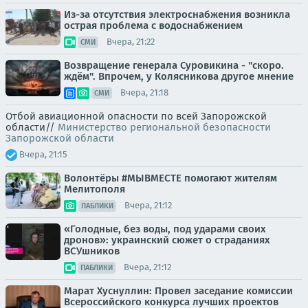
Из-за отсутствия электроснабжения возникла
острая проблема с водоснабжением
Вчера, 21:22
СМИ
Возвращение генерала Суровикина - "скоро.
ждём". Впрочем, у Колясникова другое мнение
Вчера, 21:18
СМИ
Отбой авиационной опасности по всей Запорожской
области//
Министерство региональной безопасности
Запорожской области
Вчера, 21:15
Волонтёры #МЫВМЕСТЕ помогают жителям
Мелитополя
Вчера, 21:12
ПАБЛИКИ
«Голодные, без воды, под ударами своих
дронов»: украинский сюжет о страданиях
ВСУшников
Вчера, 21:12
ПАБЛИКИ
Марат Хуснуллин: Провел заседание комиссии
Всероссийского конкурса лучших проектов