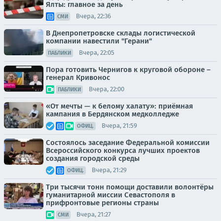
Ялты: главное за день
Вчера, 22:36
СМИ
В Днепропетровске склады логистической
компании навестили "Герани"
Вчера, 22:05
ПАБЛИКИ
Пора готовить Чернигов к круговой обороне –
генерал Кривонос
Вчера, 22:00
ПАБЛИКИ
«От мечты — к белому халату»: приёмная
кампания в Бердянском медколледже
Вчера, 21:59
ОФИЦ.
Состоялось заседание Федеральной комиссии
Всероссийского конкурса лучших проектов
создания городской среды
Вчера, 21:29
ОФИЦ.
Три тысячи тонн помощи доставили волонтёры
гуманитарной миссии Севастополя в
прифронтовые регионы страны
Вчера, 21:27
СМИ