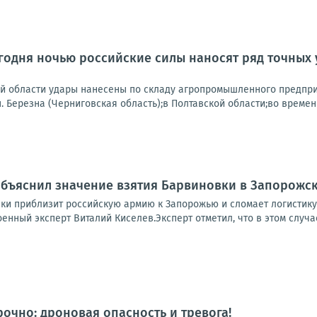
одня ночью российские силы наносят ряд точных 
ой области удары нанесены по складу агропромышленного предпри
.п. Березна (Черниговская область);в Полтавской области;во времен
бъяснил значение взятия Барвиновки в Запорожс
и приблизит российскую армию к Запорожью и сломает логистику
енный эксперт Виталий Киселев.Эксперт отметил, что в этом случае
рочно: дроновая опасность и тревога!