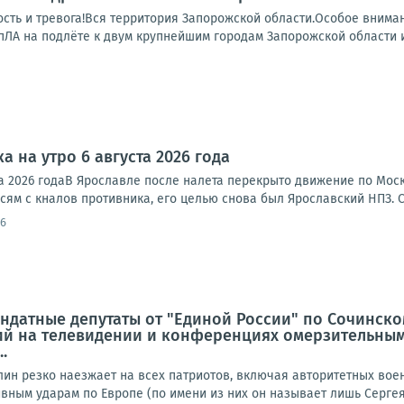
ость и тревога!Вся территория Запорожской области.Особое вним
ЛА на подлёте к двум крупнейшим городам Запорожской области и 
а на утро 6 августа 2026 года
ста 2026 годаВ Ярославле после налета перекрыто движение по Мо
исям с кналов противника, его целью снова был Ярославский НПЗ. 
06
ндатные депутаты от "Единой России" по Сочинско
й на телевидении и конференциях омерзительным
.
лин резко наезжает на всех патриотов, включая авторитетных вое
ным ударам по Европе (по имени из них он называет лишь Сергея 