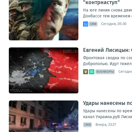
"контрнаступ"
На юге линия снова дви
Донбассе тем временем с
Сегодня, 05:30
СМИ
Евгений Лисицын: 
Фронтовая сводка по со
Доброполью. Идут тяжёлы
Сегодня
ВОЕНКОРЫ
Удары нанесены п
Удары нанесены по врем
канал Украина.руВ Лискин
Вчера, 23:27
СМИ