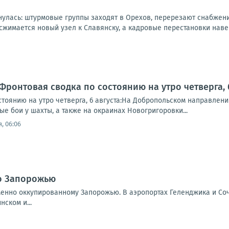
нулась: штурмовые группы заходят в Орехов, перерезают снабжен
жимается новый узел к Славянску, а кадровые перестановки навер
Фронтовая сводка по состоянию на утро четверга, 6
стоянию на утро четверга, 6 августа:На Добропольском направлен
е бои у шахты, а также на окраинах Новогригоровки...
, 06:06
о Запорожью
енно оккупированному Запорожью. В аэропортах Геленджика и Сочи
ском и...