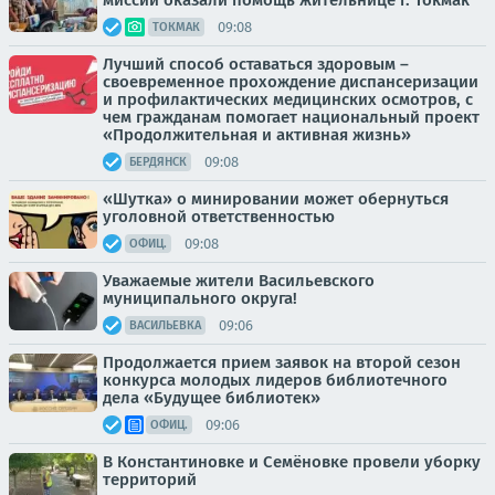
миссии оказали помощь жительнице г. Токмак
09:08
ТОКМАК
Лучший способ оставаться здоровым –
своевременное прохождение диспансеризации
и профилактических медицинских осмотров, с
чем гражданам помогает национальный проект
«Продолжительная и активная жизнь»
09:08
БЕРДЯНСК
«Шутка» о минировании может обернуться
уголовной ответственностью
09:08
ОФИЦ.
Уважаемые жители Васильевского
муниципального округа!
09:06
ВАСИЛЬЕВКА
Продолжается прием заявок на второй сезон
конкурса молодых лидеров библиотечного
дела «Будущее библиотек»
09:06
ОФИЦ.
В Константиновке и Семёновке провели уборку
территорий