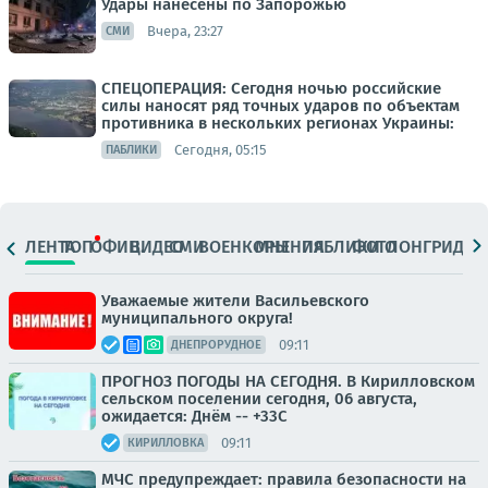
Удары нанесены по Запорожью
Вчера, 23:27
СМИ
СПЕЦОПЕРАЦИЯ: Сегодня ночью российские
силы наносят ряд точных ударов по объектам
противника в нескольких регионах Украины:
Сегодня, 05:15
ПАБЛИКИ
ЛЕНТА
ТОП
ОФИЦ.
ВИДЕО
СМИ
ВОЕНКОРЫ
МНЕНИЯ
ПАБЛИКИ
ФОТО
ЛОНГРИДЫ
Уважаемые жители Васильевского
муниципального округа!
09:11
ДНЕПРОРУДНОЕ
ПРОГНОЗ ПОГОДЫ НА СЕГОДНЯ. В Кирилловском
сельском поселении сегодня, 06 августа,
ожидается: Днём -- +33С
09:11
КИРИЛЛОВКА
МЧС предупреждает: правила безопасности на