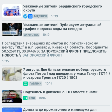
Уважаемые жители Бердянского городского
округа
10:19
БЕРДЯНСК
Уважаемые жители! Публикуем актуальный
график подвоза воды на сегодня
10:19
АКИМОВКА
Последствия вчерашних прилётов по логистическому
центру ”RLC” в н.п Бровары, Киевская область. Координаты
50.5269111, 30.8448736
ЗАПОРОЖСКИЙ ФРОНТ
ПРЕДЛОЖИТЬ
НОВОСТЬ
//
ЗАПОРОЖСКИЙ ФРОНТ
10:15
7 августа. Две блистательные победы русского
флота Петра I над шведами: у мыса Гангут (1714 )
и острова Гренгам (1720 ) 1803
10:14
ПАБЛИКИ
Подтянись к движению ГТО вместе с нами!
10:14
СМИ
Доплата до прожиточного минимума для