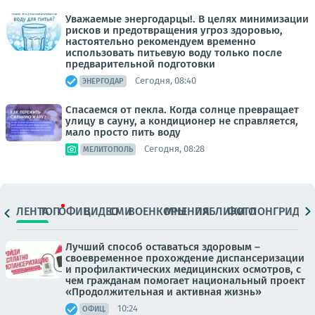
Уважаемые энергодарцы!. В целях минимизации
рисков и предотвращения угроз здоровью,
настоятельно рекомендуем временно
использовать питьевую воду только после
предварительной подготовки
Сегодня, 08:40
ЭНЕРГОДАР
Спасаемся от пекла. Когда солнце превращает
улицу в сауну, а кондиционер не справляется,
мало просто пить воду
Сегодня, 08:28
МЕЛИТОПОЛЬ
ЛЕНТА
ТОП
ОФИЦ.
ВИДЕО
СМИ
ВОЕНКОРЫ
МНЕНИЯ
ПАБЛИКИ
ФОТО
ЛОНГРИДЫ
Лучший способ оставаться здоровым –
своевременное прохождение диспансеризации
и профилактических медицинских осмотров, с
чем гражданам помогает национальный проект
«Продолжительная и активная жизнь»
10:24
ОФИЦ.