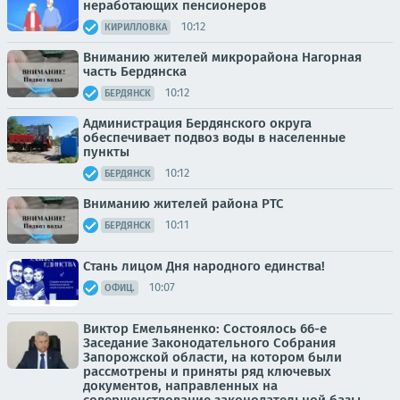
неработающих пенсионеров
10:12
КИРИЛЛОВКА
Вниманию жителей микрорайона Нагорная
часть Бердянска
10:12
БЕРДЯНСК
Администрация Бердянского округа
обеспечивает подвоз воды в населенные
пункты
10:12
БЕРДЯНСК
Вниманию жителей района РТС
10:11
БЕРДЯНСК
Стань лицом Дня народного единства!
10:07
ОФИЦ.
Виктор Емельяненко: Состоялось 66-е
Заседание Законодательного Собрания
Запорожской области, на котором были
рассмотрены и приняты ряд ключевых
документов, направленных на
совершенствование законодательной базы