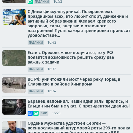
16:52
ПАБЛИКИ
С Днём физкультурника!. Поздравляем с
праздником всех, кто любит спорт, движение и
активный образ жизни! Желаем крепкого
здоровья, силы, энергии и отличного
настроения! Пусть каждая тренировка приносит
удовольствие...
16:42
ПАБЛИКИ
Если с Ореховым всё получится, то у РФ
появится возможность решить сразу две
важных задачи
16:37
ПАБЛИКИ
ВС РФ уничтожили мост через реку Торец в
Славянске в районе Химпрома
16:24
ПАБЛИКИ
Баранец напомнил: Наши адмиралы дрались, и
Ельцин им был не указ. С президентом дрались!
16:23
СМИ
Ордена Мужества удостоен Сергей —
военнослужащий штурмовой роты 299-го полка
ивановского гвардейского соединения ВДВ