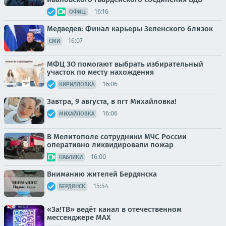
16:16
ОФИЦ.
Медведев: Финал карьеры Зеленского близок
16:07
СМИ
МФЦ ЗО помогают выбрать избирательный
участок по месту нахождения
16:06
КИРИЛЛОВКА
Завтра, 9 августа, в пгт Михайловка!
16:06
МИХАЙЛОВКА
В Мелитополе сотрудники МЧС России
оперативно ликвидировали пожар
16:00
ПАБЛИКИ
Вниманию жителей Бердянска
15:54
БЕРДЯНСК
«За!ТВ» ведёт канал в отечественном
мессенджере MAX