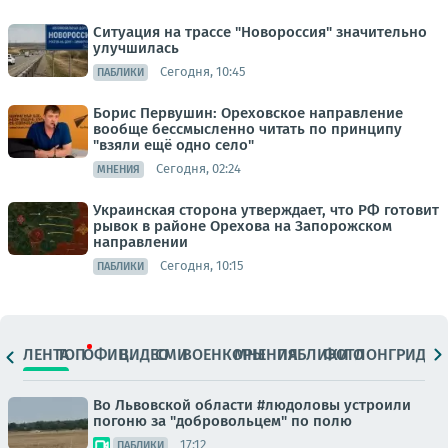
Ситуация на трассе "Новороссия" значительно
улучшилась
Сегодня, 10:45
ПАБЛИКИ
Борис Первушин: Ореховское направление
вообще бессмысленно читать по принципу
"взяли ещё одно село"
Сегодня, 02:24
МНЕНИЯ
Украинская сторона утверждает, что РФ готовит
рывок в районе Орехова на Запорожском
направлении
Сегодня, 10:15
ПАБЛИКИ
ЛЕНТА
ТОП
ОФИЦ.
ВИДЕО
СМИ
ВОЕНКОРЫ
МНЕНИЯ
ПАБЛИКИ
ФОТО
ЛОНГРИДЫ
Во Львовской области #людоловы устроили
погоню за "добровольцем" по полю
17:12
ПАБЛИКИ