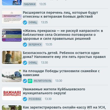
13:35
ПАБЛИКИ
Расширяется перечень лиц, которые будут
отнесены к ветеранам боевых действий
13:35
ОФИЦ.
«Жизнь прекрасна — не рискуй напрасно!»: в
библиотеке села Осипенко поговорили о
здоровье и силе правильных решений
13:35
БЕРДЯНСК
Безопасность детей. Ребенок остается один
дома? Напомните ему эти пять простых правил
13:30
ОФИЦ.
На площади Победы установили скамейки с
навесами
13:30
МЕЛИТОПОЛЬ
Уважаемые жители Куйбышевского
муниципального округа!
13:30
РОЗОВКА
Как зарегистрировать онлайн-кассу ИП на УСН,