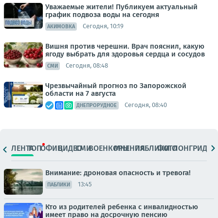
Уважаемые жители! Публикуем актуальный
график подвоза воды на сегодня
Сегодня, 10:19
АКИМОВКА
Вишня против черешни. Врач пояснил, какую
ягоду выбрать для здоровья сердца и сосудов
Сегодня, 08:48
СМИ
Чрезвычайный прогноз по Запорожской
области на 7 августа
Сегодня, 08:40
ДНЕПРОРУДНОЕ
ЛЕНТА
ТОП
ОФИЦ.
ВИДЕО
СМИ
ВОЕНКОРЫ
МНЕНИЯ
ПАБЛИКИ
ФОТО
ЛОНГРИДЫ
Внимание: дроновая опасность и тревога!
13:45
ПАБЛИКИ
Кто из родителей ребенка с инвалидностью
имеет право на досрочную пенсию