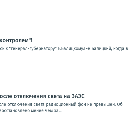
 контролем"!
ь к "генерал-губернатору" Е.Балицкому:Г-н Балицкий, когда в
осле отключения света на ЗАЭС
после отключения света радиоционный фон не превышен. Об
осстановлено менее чем за...