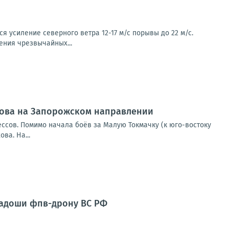
 усиление северного ветра 12-17 м/с порывы до 22 м/с.
ения чрезвычайных...
ехова на Запорожском направлении
ссов. Помимо начала боёв за Малую Токмачку (к юго-востоку
ва. На...
ладоши фпв-дрону ВС РФ