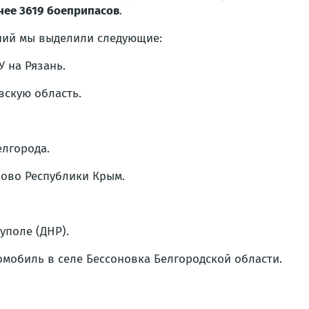
нее 3619 боеприпасов
.
ний мы выделили следующие:
У на Рязань.
вскую область.
елгорода.
ково Республики Крым.
уполе (ДНР).
омобиль в селе Бессоновка Белгородской области.