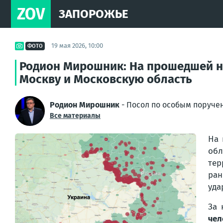
ZOV
ЗАПОРОЖЬЕ
19 мая 2026, 10:00
ФОТО
Родион Мирошник: На прошедшей н
Москву и Московскую область
Родион Мирошник
- Посол по особым поруче
Все материалы
На 
обл
тер
ран
уда
За 
чел