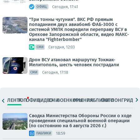
Сегодня, 17:41
ОФИЦ.
"Три тонны чугуния". ВКС РФ прямым
попаданием двух авиабомб ФАБ-3000 с
системой УМПК повредили переправу ВСУ в
Орехове Запорожской области, видео МАКС-
канала "Fighterbomber"
Сегодня, 12:03
СМИ
Дрон ВСУ атаковал маршрутку Токмак-
Мелитополь, шесть человек пострадали
Сегодня, 17:18
СМИ
ЛЕНТА
ТОП
ОФИЦ.
ВИДЕО
СМИ
ВОЕНКОРЫ
МНЕНИЯ
ПАБЛИКИ
ФОТО
ЛОНГРИДЫ
Сводка Министерства Обороны России о ходе
проведения специальной военной операции
(по состоянию на 6 августа 2026 г.)
18:59
ПАБЛИКИ