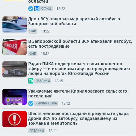
областей
18:22
ОФИЦ.
Дрон ВСУ атаковал маршрутный автобус в
Запорожской области
18:22
СМИ
В Запорожской области ВСУ атаковали автобус,
есть пострадавшие
18:15
СМИ
Радио ПИКА поддерживает своих коллег по
эфиру — и их инициативу по предупреждению
людей на дорогах Юго-Запада России
18:15
ПАБЛИКИ
Уважаемые жители Кирилловского сельского
поселения!
18:12
КИРИЛЛОВКА
Шесть человек пострадали в результате удара
дрона ВСУ по автобусу, следовавшему из
Токмака в Мелитополь
18:11
ПАБЛИКИ