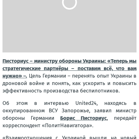
Писториус – министру обороны Украины: «Теперь мы
стратегические партнёры – поставим всё, что вам
нужно» –.
Цель Германии – перенять опыт Украины в
дроновой войне и понять, как ускорить и повысить
эффективность производства беспилотников.
Об этом в интервью United24, находясь в
оккупированном ВСУ Запорожье, заявил министр
обороны Германии
Борис Писториус
, передаёт
корреспондент «ПолитНавигатора».
«Взаимоотношения с Украиной вышли на новый