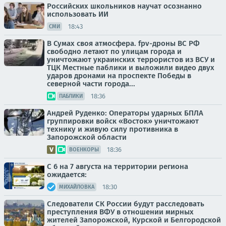
Российских школьников научат осознанно
использовать ИИ
18:43
СМИ
В Сумах своя атмосфера. fpv-дроны ВС РФ
свободно летают по улицам города и
уничтожают украинских террористов из ВСУ и
ТЦК Местные паблики и выложили видео двух
ударов дронами на проспекте Победы в
северной части города...
18:36
ПАБЛИКИ
Андрей Руденко: Операторы ударных БПЛА
группировки войск «Восток» уничтожают
технику и живую силу противника в
Запорожской области
18:36
ВОЕНКОРЫ
С 6 на 7 августа на территории региона
ожидается:
18:30
МИХАЙЛОВКА
Следователи СК России будут расследовать
преступления ВФУ в отношении мирных
жителей Запорожской, Курской и Белгородской