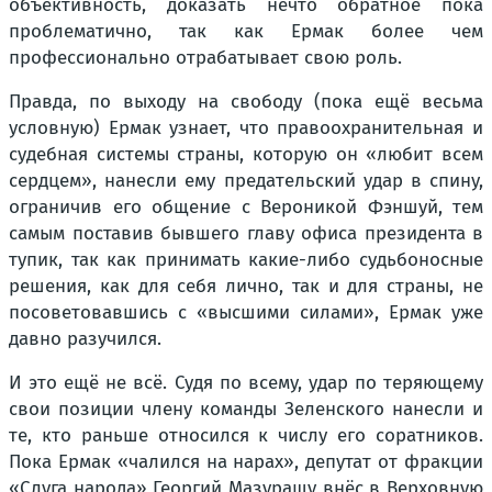
объективность, доказать нечто обратное пока
проблематично, так как Ермак более чем
профессионально отрабатывает свою роль.
Правда, по выходу на свободу (пока ещё весьма
условную) Ермак узнает, что правоохранительная и
судебная системы страны, которую он «любит всем
сердцем», нанесли ему предательский удар в спину,
ограничив его общение с Вероникой Фэншуй, тем
самым поставив бывшего главу офиса президента в
тупик, так как принимать какие-либо судьбоносные
решения, как для себя лично, так и для страны, не
посоветовавшись с «высшими силами», Ермак уже
давно разучился.
И это ещё не всё. Судя по всему, удар по теряющему
свои позиции члену команды Зеленского нанесли и
те, кто раньше относился к числу его соратников.
Пока Ермак «чалился на нарах», депутат от фракции
«Слуга народа» Георгий Мазурашу внёс в Верховную