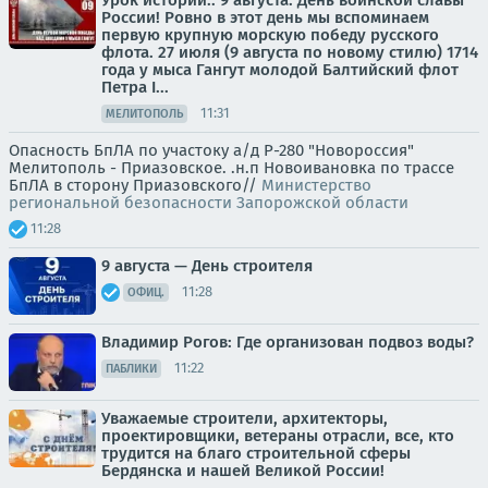
России! Ровно в этот день мы вспоминаем
первую крупную морскую победу русского
флота. 27 июля (9 августа по новому стилю) 1714
года у мыса Гангут молодой Балтийский флот
Петра I...
11:31
МЕЛИТОПОЛЬ
Опасность БпЛА по участоку а/д Р-280 "Новороссия"
Мелитополь - Приазовское. .н.п Новоивановка по трассе
БпЛА в сторону Приазовского//
Министерство
региональной безопасности Запорожской области
11:28
9 августа — День строителя
11:28
ОФИЦ.
Владимир Рогов: Где организован подвоз воды?
11:22
ПАБЛИКИ
Уважаемые строители, архитекторы,
проектировщики, ветераны отрасли, все, кто
трудится на благо строительной сферы
Бердянска и нашей Великой России!