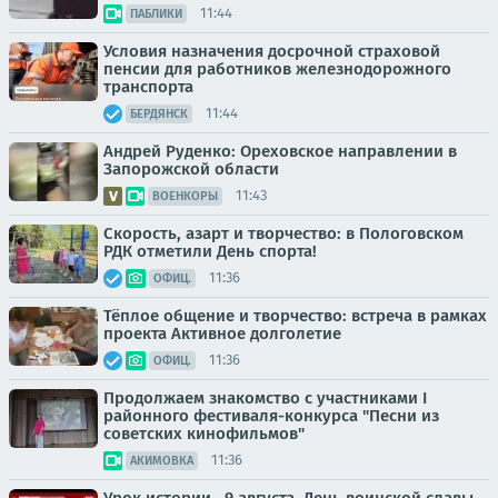
11:44
ПАБЛИКИ
Условия назначения досрочной страховой
пенсии для работников железнодорожного
транспорта
11:44
БЕРДЯНСК
Андрей Руденко: Ореховское направлении в
Запорожской области
11:43
ВОЕНКОРЫ
Скорость, азарт и творчество: в Пологовском
РДК отметили День спорта!
11:36
ОФИЦ.
Тёплое общение и творчество: встреча в рамках
проекта Активное долголетие
11:36
ОФИЦ.
Продолжаем знакомство с участниками I
районного фестиваля-конкурса "Песни из
советских кинофильмов"
11:36
АКИМОВКА
Урок истории.. 9 августа. День воинской славы