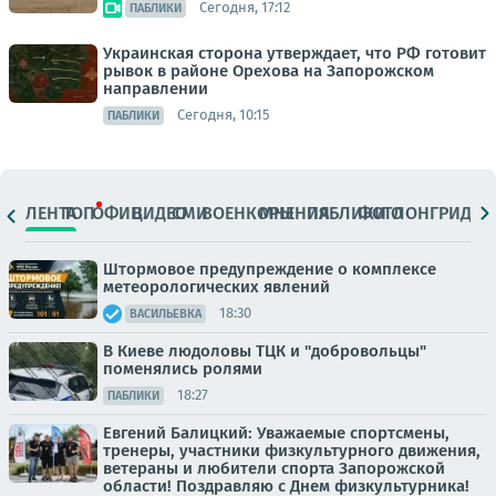
Сегодня, 17:12
ПАБЛИКИ
Украинская сторона утверждает, что РФ готовит
рывок в районе Орехова на Запорожском
направлении
Сегодня, 10:15
ПАБЛИКИ
ЛЕНТА
ТОП
ОФИЦ.
ВИДЕО
СМИ
ВОЕНКОРЫ
МНЕНИЯ
ПАБЛИКИ
ФОТО
ЛОНГРИДЫ
Штормовое предупреждение о комплексе
метеорологических явлений
18:30
ВАСИЛЬЕВКА
В Киеве людоловы ТЦК и "добровольцы"
поменялись ролями
18:27
ПАБЛИКИ
Евгений Балицкий: Уважаемые спортсмены,
тренеры, участники физкультурного движения,
ветераны и любители спорта Запорожской
области! Поздравляю с Днем физкультурника!