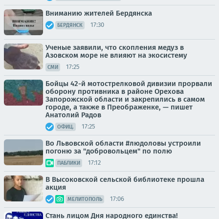
Вниманию жителей Бердянска
17:30
БЕРДЯНСК
Ученые заявили, что скопления медуз в
Азовском море не влияют на экосистему
17:25
СМИ
Бойцы 42-й мотострелковой дивизии прорвали
оборону противника в районе Орехова
Запорожской области и закрепились в самом
городе, а также в Преображенке, — пишет
Анатолий Радов
17:25
ОФИЦ.
Во Львовской области #людоловы устроили
погоню за "добровольцем" по полю
17:12
ПАБЛИКИ
В Высоковской сельской библиотеке прошла
акция
17:06
МЕЛИТОПОЛЬ
Стань лицом Дня народного единства!