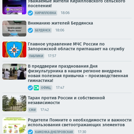
Уважаемые жители Кирилловского сельского
поселения!
18:06
КИРИЛЛОВКА
Вниманию жителей Бердянска
18:06
БЕРДЯНСК
Главное управление МЧС России по
Запорожской области приглашает на службу
17:57
ПАБЛИКИ
В преддверии празднования Дня
физкультурника в нашем регионе внедрена
новая полезная привычка – производственная
гимнастика!
17:47
ОФИЦ.
Таран против России и собственной
независимости
17:42
СМИ
Родители Помните о необходимости и важности
использования светоотражающих элементов
17:30
КАМЕНКА-ДНЕПРОВСКАЯ