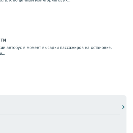
ти. А по данным мониторинговых...
сти
кий автобус в момент высадки пассажиров на остановке.
...