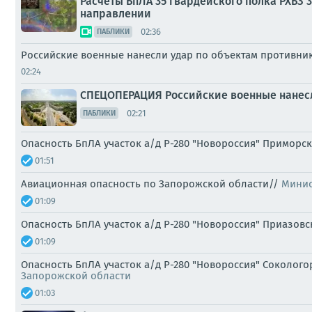
Расчеты БпЛА 35 гвардейского полка РХБЗ
направлении
02:36
ПАБЛИКИ
Российские военные нанесли удар по объектам противник
02:24
СПЕЦОПЕРАЦИЯ Российские военные нанесл
02:21
ПАБЛИКИ
Опасность БпЛА участок а/д Р-280 "Новороссия" Приморс
01:51
Авиационная опасность по Запорожской области//
Минис
01:09
Опасность БпЛА участок а/д Р-280 "Новороссия" Приазовс
01:09
Опасность БпЛА участок а/д Р-280 "Новороссия" Сокологор
Запорожской области
01:03