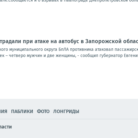
але.Сообщается и о взрывах в Павлограде Днепропетровской облас
традали при атаке на автобус в Запорожской обла
ского муниципального округа БпЛА противника атаковал пассажирс
к – четверо мужчин и две женщины, - сообщил губернатор Евгений
НИЯ
ПАБЛИКИ
ФОТО
ЛОНГРИДЫ
ласти