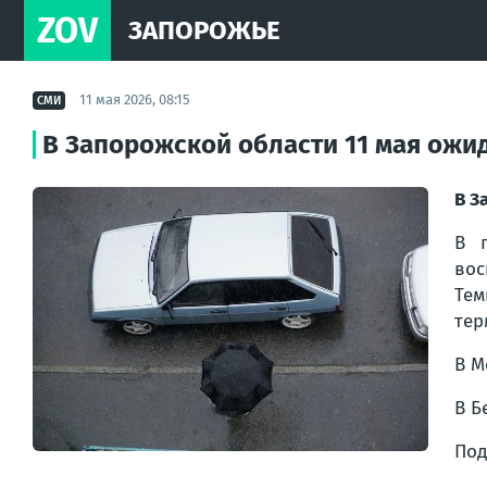
ZOV
ЗАПОРОЖЬЕ
11 мая 2026, 08:15
СМИ
В Запорожской области 11 мая ожи
В З
В п
вос
Тем
тер
В М
В Б
Под