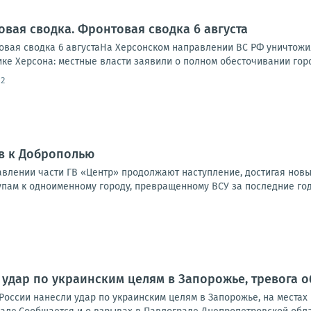
овая сводка. Фронтовая сводка 6 августа
вая сводка 6 августаНа Херсонском направлении ВС РФ уничтожи
ике Херсона: местные власти заявили о полном обесточивании города
12
в к Доброполью
влении части ГВ «Центр» продолжают наступление, достигая новы
упам к одноименному городу, превращенному ВСУ за последние годы
 удар по украинским целям в Запорожье, тревога о
России нанесли удар по украинским целям в Запорожье, на местах