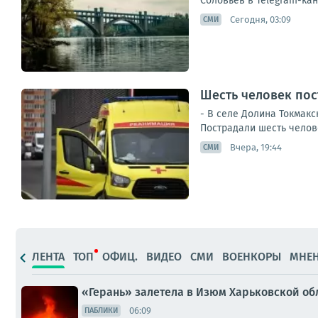
Соловьев в Telegram-кан
Сегодня, 03:09
СМИ
Шесть человек пос
- В селе Долина Токмак
Пострадали шесть челове
Вчера, 19:44
СМИ
ЛЕНТА
ТОП
ОФИЦ.
ВИДЕО
СМИ
ВОЕНКОРЫ
МНЕ
«Герань» залетела в Изюм Харьковской об
06:09
ПАБЛИКИ