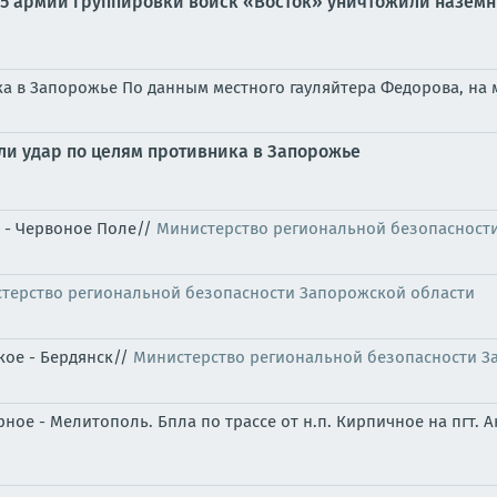
 35 армии группировки войск «Восток» уничтожили назем
а в Запорожье По данным местного гауляйтера Федорова, на 
и удар по целям противника в Запорожье
к - Червоное Поле//
Министерство региональной безопасност
терство региональной безопасности Запорожской области
кое - Бердянск//
Министерство региональной безопасности З
ное - Мелитополь. Бпла по трассе от н.п. Кирпичное на пгт. 