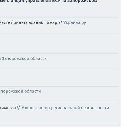
ные станции управления ВСУ на Запорожском
месте прилёта возник пожар.//
Украина.ру
и Запорожской области
апорожской области
Акимовка//
Министерство региональной безопасности