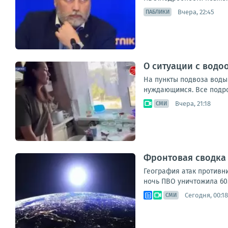
Вчера, 22:45
ПАБЛИКИ
О ситуации с водо
На пункты подвоза воды
нуждающимся. Все подроб
Вчера, 21:18
СМИ
Фронтовая сводка з
География атак противни
ночь ПВО уничтожила 605
Сегодня, 00:18
СМИ