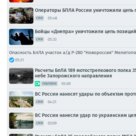
Операторы БПЛА России уничтожили цепь 
05:48
СМИ
Бойцы «Днепра» уничтожили цепь позиций
05:33
СМИ
Опасность БпЛА участок а/д Р-280 "Новороссия" Мелитоп
05:21
Расчеты БпЛА 189 мотострелкового полка 
небе Запорожского направления
05:09
ПАБЛИКИ
ВС России наносят удары по объектам прот
04:21
СМИ
ВС России нанесли удар по украинским цел
03:09
СМИ