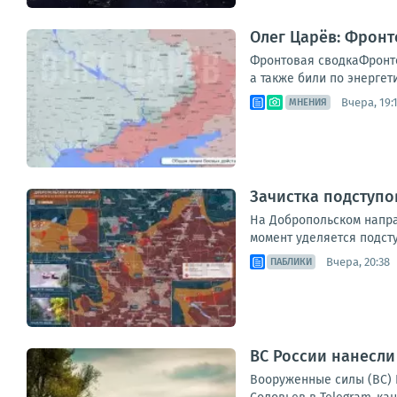
Олег Царёв: Фронт
Фронтовая сводкаФронто
а также били по энергет
Вчера, 19:
МНЕНИЯ
Зачистка подступо
На Добропольском напра
момент уделяется подст
Вчера, 20:38
ПАБЛИКИ
ВС России нанесли
Вооруженные силы (ВС) 