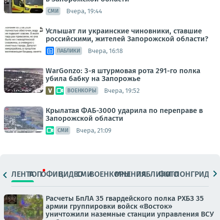
Вчера, 19:44
СМИ
Услышат ли украинские чиновники, ставшие
российскими, жителей Запорожской области?
Вчера, 16:18
ПАБЛИКИ
WarGonzo: 3-я штурмовая рота 291-го полка
убила бабку на Запорожье
Вчера, 19:52
ВОЕНКОРЫ
Крылатая ФАБ-3000 ударила по переправе в
Запорожской области
Вчера, 21:09
СМИ
ЛЕНТА
ТОП
ОФИЦ.
ВИДЕО
СМИ
ВОЕНКОРЫ
МНЕНИЯ
ПАБЛИКИ
ФОТО
ЛОНГРИДЫ
Расчеты БпЛА 35 гвардейского полка РХБЗ 35
армии группировки войск «Восток»
уничтожили наземные станции управления ВСУ