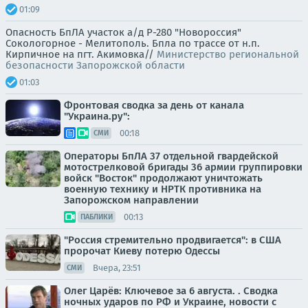
01:09
Опасность БпЛА участок а/д Р-280 "Новороссия"
Сокологорное - Мелитополь. Бпла по трассе от н.п.
Кирпичное на пгт. Акимовка//
Министерство региональной
безопасности Запорожской области
01:03
Фронтовая сводка за день от канала
"Украина.ру":
00:18
СМИ
Операторы БпЛА 37 отдельной гвардейской
мотострелковой бригады 36 армии группировки
войск "Восток" продолжают уничтожать
военную технику и НРТК противника на
Запорожском направлении
00:13
ПАБЛИКИ
"Россия стремительно продвигается": в США
пророчат Киеву потерю Одессы
Вчера, 23:51
СМИ
Олег Царёв: Ключевое за 6 августа. . Сводка
ночных ударов по РФ и Украине, новости с