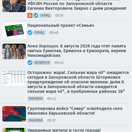
УФСИН России по Запорожской области
Евгения Викторовича Заярко с днем рождения!
09:51
ОФИЦ.
Национальный проект «Семья»
09:48
ОФИЦ.
Анна Хорошун: 8 августа 2026 года чтят память
святых Ермолая, Ермилла и Ермократа, иереев
Никомидийских
09:45
БЕРДЯНСК
Осторожно: жара!. Сильная жара 40° ожидается
сегодня в Запорожской области Штормовое
предупреждение об опасном явлении: днём 8
августа в Запорожской области ожидается
сильная жара 40°, в прибрежных районах 38°
09:42
ПАБЛИКИ
Группировка войск "Север" освободила село
Ивановка Харьковской области!
09:37
ПАБЛИКИ
Уважаемые жители и гости города!