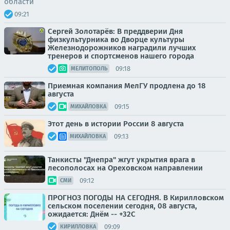
области
09:21
Сергей Золотарёв: В преддверии Дня
физкультурника во Дворце культуры
Железнодорожников наградили лучших
тренеров и спортсменов нашего города
09:18
МЕЛИТОПОЛЬ
Приемная компания МелГУ продлена до 18
августа
09:15
МИХАЙЛОВКА
Этот день в истории России 8 августа
09:13
МИХАЙЛОВКА
Танкисты "Днепра" жгут укрытия врага в
лесополосах на Ореховском направлении
09:12
СМИ
ПРОГНОЗ ПОГОДЫ НА СЕГОДНЯ. В Кирилловском
сельском поселении сегодня, 08 августа,
ожидается: Днём -- +32С
09:09
КИРИЛЛОВКА