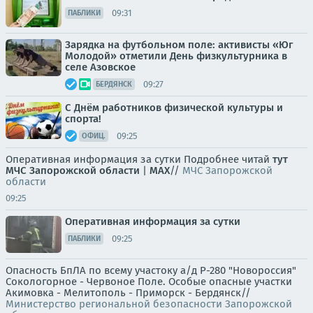
09:31
ПАБЛИКИ
Зарядка на футбольном поле: активисты «Юг
Молодой» отметили День физкультурника в
селе Азовское
09:27
БЕРДЯНСК
С Днём работников физической культуры и
спорта!
09:25
ОФИЦ.
Оперативная информация за сутки Подробнее читай
тут
МЧС Запорожской области
|
MAX
//
МЧС Запорожской
области
09:25
Оперативная информация за сутки
09:25
ПАБЛИКИ
Опасность БпЛА по всему участоку а/д Р-280 "Новороссия"
Сокологорное - Червоное Поле. Особые опасные участки
Акимовка - Мелитополь - Приморск - Бердянск//
Министерство региональной безопасности Запорожской