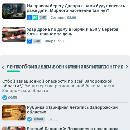
На правом берегу Днепра с нами будут воевать
даже дети: Мирного населения там нет?
Сегодня, 08:06
СМИ
Удар дрона по дому в Керчи и БЭК у берегов
Ялты: главное за день
Вчера, 22:36
СМИ
ЛЕНТА
ТОП
ОФИЦ.
ВИДЕО
СМИ
ВОЕНКОРЫ
МНЕНИЯ
ПАБЛИКИ
ФОТО
ЛОНГРИДЫ
Отбой авиационной опасности по всей Запорожской
области//
Министерство региональной безопасности
Запорожской области
09:55
Рубрика «Тарифная летопись Запорожской
области»
09:55
ОФИЦ.
Евгений Балицкий: Поздравляю начальника