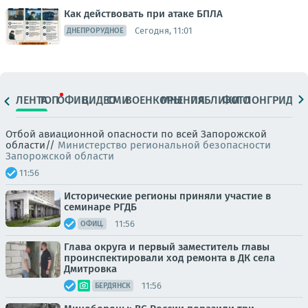
Как действовать при атаке БПЛА
Сегодня, 11:01
ДНЕПРОРУДНОЕ
ЛЕНТА
ТОП
ОФИЦ.
ВИДЕО
СМИ
ВОЕНКОРЫ
МНЕНИЯ
ПАБЛИКИ
ФОТО
ЛОНГРИДЫ
Отбой авиационной опасности по всей Запорожской
области//
Министерство региональной безопасности
Запорожской области
11:56
Исторические регионы приняли участие в
семинаре РГДБ
11:56
ОФИЦ.
Глава округа и первый заместитель главы
проинспектировали ход ремонта в ДК села
Дмитровка
11:56
БЕРДЯНСК