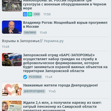
Минобороны: ВС России поразили три
сухогруза с военным оборудованием в Черном
море
11:50
СМИ
Владимир Рогов: Мощнейший взрыв прогремел
в Москве
11:49
ПАБЛИКИ
Взрывы в Запорожье//
Украина.ру
11:49
Запорожский отряд «БАРС-ЗАПОРОЖЬЕ»
осуществляет набор граждан на службу в
добровольческое формирование, которое
будет заниматься охраной важных объектов на
территории Запорожской области
11:49
РОЗОВКА
Уважаемые жители города Днепрорудное!
11:45
ДНЕПРОРУДНОЕ
Ждали 2,4 млн, а получили нарезку из газет:
хитрый пенсионер из Самарской области
переиграл мошенников