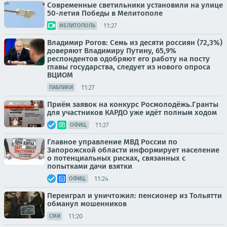
Современные светильники установили на улице
50-летия Победы в Мелитополе
11:27
МЕЛИТОПОЛЬ
Владимир Рогов: Семь из десяти россиян (72,3%)
доверяют Владимиру Путину, 65,9%
респондентов одобряют его работу на посту
главы государства, следует из нового опроса
ВЦИОМ
11:27
ПАБЛИКИ
Приём заявок на конкурс Росмолодёжь.Гранты
для участников КАРДО уже идёт полным ходом
11:27
ОФИЦ.
Главное управление МВД России по
Запорожской области информирует население
о потенциальных рисках, связанных с
попытками дачи взятки
11:24
ОФИЦ.
Переиграл и уничтожил: пенсионер из Тольятти
обманул мошенников
11:20
СМИ