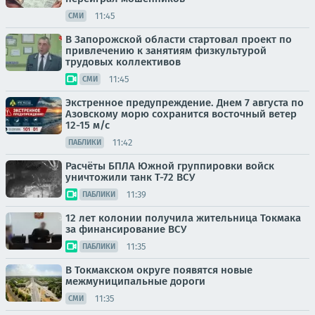
11:45
СМИ
В Запорожской области стартовал проект по
привлечению к занятиям физкультурой
трудовых коллективов
11:45
СМИ
Экстренное предупреждение. Днем 7 августа по
Азовскому морю сохранится восточный ветер
12-15 м/с
11:42
ПАБЛИКИ
Расчёты БПЛА Южной группировки войск
уничтожили танк Т-72 ВСУ
11:39
ПАБЛИКИ
12 лет колонии получила жительница Токмака
за финансирование ВСУ
11:35
ПАБЛИКИ
В Токмакском округе появятся новые
межмуниципальные дороги
11:35
СМИ