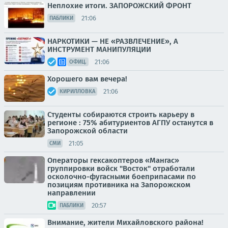
Неплохие итоги. ЗАПОРОЖСКИЙ ФРОНТ
21:06
ПАБЛИКИ
НАРКОТИКИ — НЕ «РАЗВЛЕЧЕНИЕ», А
ИНСТРУМЕНТ МАНИПУЛЯЦИИ
21:06
ОФИЦ.
Хорошего вам вечера!
21:06
КИРИЛЛОВКА
Студенты собираются строить карьеру в
регионе : 75% абитуриентов АГПУ останутся в
Запорожской области
21:05
СМИ
Операторы гексакоптеров «Мангас»
группировки войск "Восток" отработали
осколочно-фугасными боеприпасами по
позициям противника на Запорожском
направлении
20:57
ПАБЛИКИ
Внимание, жители Михайловского района!