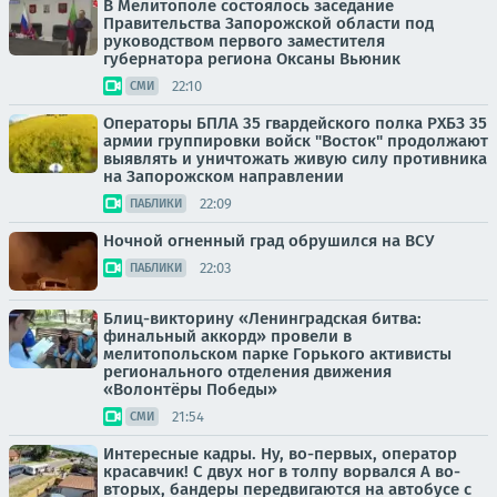
В Мелитополе состоялось заседание
Правительства Запорожской области под
руководством первого заместителя
губернатора региона Оксаны Вьюник
22:10
СМИ
Операторы БПЛА 35 гвардейского полка РХБЗ 35
армии группировки войск "Восток" продолжают
выявлять и уничтожать живую силу противника
на Запорожском направлении
22:09
ПАБЛИКИ
Ночной огненный град обрушился на ВСУ
22:03
ПАБЛИКИ
Блиц-викторину «Ленинградская битва:
финальный аккорд» провели в
мелитопольском парке Горького активисты
регионального отделения движения
«Волонтёры Победы»
21:54
СМИ
Интересные кадры. Ну, во-первых, оператор
красавчик! С двух ног в толпу ворвался А во-
вторых, бандеры передвигаются на автобусе с