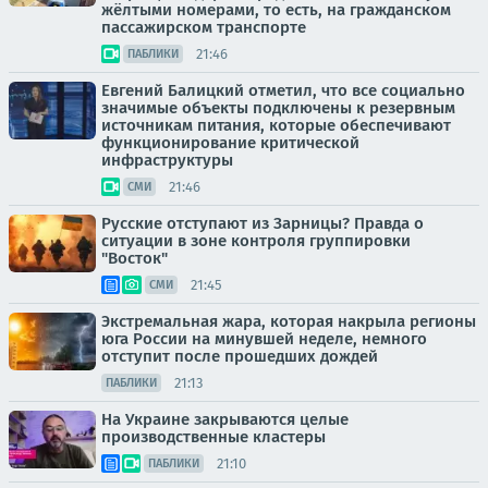
жёлтыми номерами, то есть, на гражданском
пассажирском транспорте
21:46
ПАБЛИКИ
Евгений Балицкий отметил, что все социально
значимые объекты подключены к резервным
источникам питания, которые обеспечивают
функционирование критической
инфраструктуры
21:46
СМИ
Русские отступают из Зарницы? Правда о
ситуации в зоне контроля группировки
"Восток"
21:45
СМИ
Экстремальная жара, которая накрыла регионы
юга России на минувшей неделе, немного
отступит после прошедших дождей
21:13
ПАБЛИКИ
На Украине закрываются целые
производственные кластеры
21:10
ПАБЛИКИ