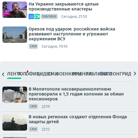
На Украине закрываются целые
производственные кластеры
Сегодня, 21:10
ПАБЛИКИ
Орехов под ударом: российские войска
развивают наступление и угрожают
окружением ВСУ
Сегодня, 19:10
СМИ
ЛЕНТА
ТОП
ОФИЦ.
ВИДЕО
СМИ
ВОЕНКОРЫ
МНЕНИЯ
ПАБЛИКИ
ФОТО
ЛОНГРИДЫ
В Мелитополе несовершеннолетнюю
приговорили к 1,5 годам колонии за обман
пенсионеров
22:19
СМИ
В новых регионах создают отделения Фонда
защиты детей
22:12
СМИ