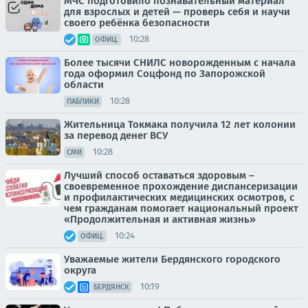
МЧС подготовило познавательный материал
для взрослых и детей — проверь себя и научи
своего ребёнка безопасности
10:28
ОФИЦ.
Более тысячи СНИЛС новорожденным с начала
года оформил Соцфонд по Запорожской
области
10:28
ПАБЛИКИ
Жительница Токмака получила 12 лет колонии
за перевод денег ВСУ
10:28
СМИ
Лучший способ оставаться здоровым –
своевременное прохождение диспансеризации
и профилактических медицинских осмотров, с
чем гражданам помогает национальный проект
«Продолжительная и активная жизнь»
10:24
ОФИЦ.
Уважаемые жители Бердянского городского
округа
10:19
БЕРДЯНСК