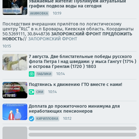
Уважаемые жители! Публикуем актуальный
график подвоза воды на сегодня
10:19
АКИМОВКА
Последствия вчерашних прилётов по логистическому
центру ”RLC” в н.п Бровары, Киевская область. Координаты
50.5269111, 30.8448736
ЗАПОРОЖСКИЙ ФРОНТ
ПРЕДЛОЖИТЬ
НОВОСТЬ
//
ЗАПОРОЖСКИЙ ФРОНТ
10:15
7 августа. Две блистательные победы русского
флота Петра I над шведами: у мыса Гангут (1714 )
и острова Гренгам (1720 ) 1803
10:14
ПАБЛИКИ
Подтянись к движению ГТО вместе с нами!
10:14
СМИ
Доплата до прожиточного минимума для
неработающих пенсионеров
10:12
КИРИЛЛОВКА