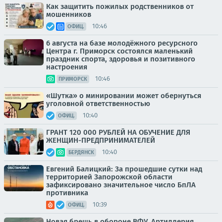
Как защитить пожилых родственников от
мошенников
10:46
ОФИЦ.
6 августа на базе молодёжного ресурсного
Центра г. Приморск состоялся маленький
праздник спорта, здоровья и позитивного
настроения
10:46
ПРИМОРСК
«Шутка» о минировании может обернуться
уголовной ответственностью
10:40
ОФИЦ.
ГРАНТ 120 000 РУБЛЕЙ НА ОБУЧЕНИЕ ДЛЯ
ЖЕНЩИН-ПРЕДПРИНИМАТЕЛЕЙ
10:40
БЕРДЯНСК
Евгений Балицкий: За прошедшие сутки над
территорией Запорожской области
зафиксировано значительное число БпЛА
противника
10:39
ОФИЦ.
Новая брешь в обороне ВФУ. Артиллерия