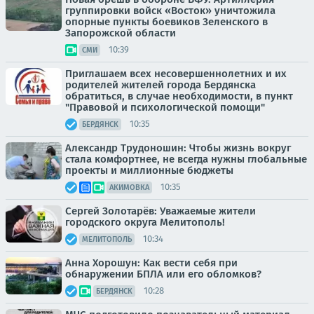
группировки войск «Восток» уничтожила
опорные пункты боевиков Зеленского в
Запорожской области
10:39
СМИ
Приглашаем всех несовершеннолетних и их
родителей жителей города Бердянска
обратиться, в случае необходимости, в пункт
"Правовой и психологической помощи"
10:35
БЕРДЯНСК
Александр Трудоношин: Чтобы жизнь вокруг
стала комфортнее, не всегда нужны глобальные
проекты и миллионные бюджеты
10:35
АКИМОВКА
Сергей Золотарёв: Уважаемые жители
городского округа Мелитополь!
10:34
МЕЛИТОПОЛЬ
Анна Хорошун: Как вести себя при
обнаружении БПЛА или его обломков?
10:28
БЕРДЯНСК