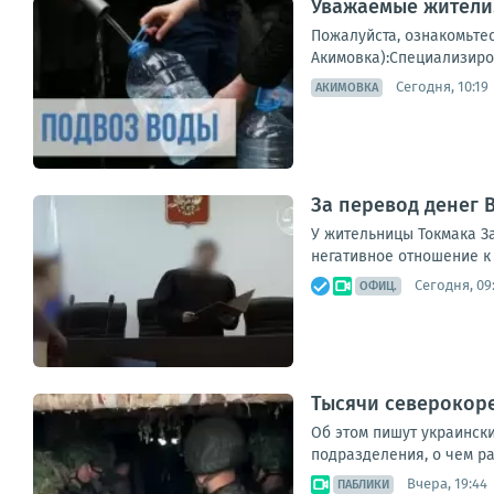
Уважаемые жители!
Пожалуйста, ознакомьте
Акимовка):Специализиров
Сегодня, 10:19
АКИМОВКА
За перевод денег 
У жительницы Токмака За
негативное отношение к
Сегодня, 09:
ОФИЦ.
Тысячи северокоре
Об этом пишут украинск
подразделения, о чем ра
Вчера, 19:44
ПАБЛИКИ