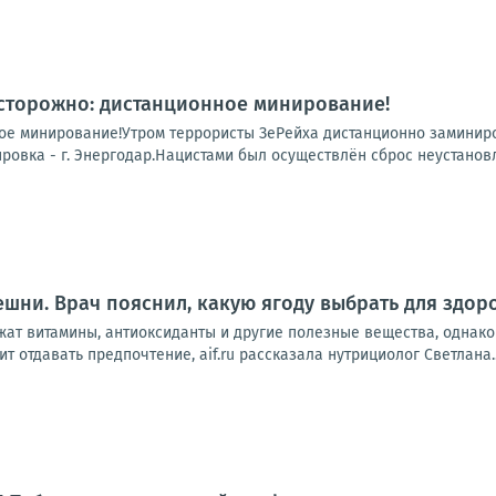
Осторожно: дистанционное минирование!
ое минирование!Утром террористы ЗеРейха дистанционно заминиро
провка - г. Энергодар.Нацистами был осуществлён сброс неустанов
шни. Врач пояснил, какую ягоду выбрать для здор
ат витамины, антиоксиданты и другие полезные вещества, однако 
ит отдавать предпочтение, aif.ru рассказала нутрициолог Светлана..