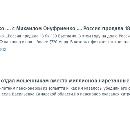
: … с Михаилом Онуфриенко …. Россия продала 18 
 …Россия продала 18 Як-130 Вьетнаму...В этом году на долю Росс
Ф на конец июня – более $720 млрд. В которых физического золота 2
9:12
 отдал мошенникам вместо миллионов нарезанные
-летним пенсионером из Тольятти и, как им казалось, убедили его 
села Васильевка Самарской области.Но пенсионер оказался хитрее