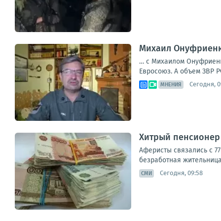
Михаил Онуфриенко
… с Михаилом Онуфриенко
Евросоюз. А объем ЗВР Р
Сегодня, 0
МНЕНИЯ
Хитрый пенсионер
Аферисты связались с 77
безработная жительница 
Сегодня, 09:58
СМИ