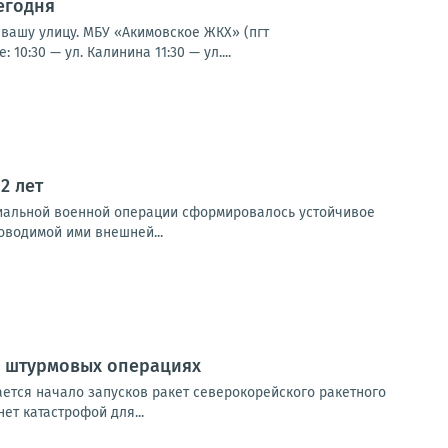
егодня
 вашу улицу. МБУ «Акимовское ЖКХ» (пгт
0:30 — ул. Калинина 11:30 — ул....
2 лет
пециальной военной операции сформировалось устойчивое
оводимой ими внешней...
х штурмовых операциях
ется начало запусков ракет северокорейского ракетного
ет катастрофой для...