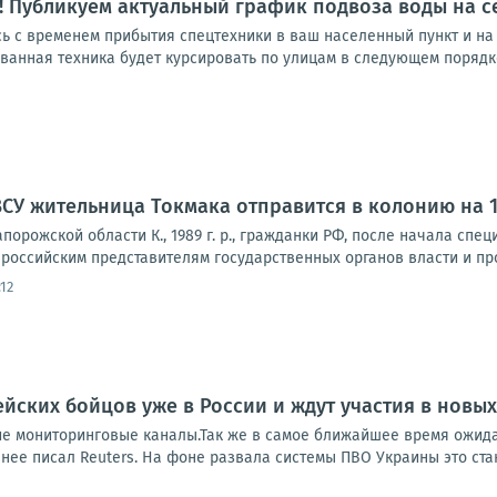
 Публикуем актуальный график подвоза воды на с
сь с временем прибытия спецтехники в ваш населенный пункт и на
анная техника будет курсировать по улицам в следующем порядке: 1
ВСУ жительница Токмака отправится в колонию на 1
порожской области К., 1989 г. р., гражданки РФ, после начала с
 российским представителям государственных органов власти и пр
12
йских бойцов уже в России и ждут участия в новы
ие мониторинговые каналы.Так же в самое ближайшее время ожида
нее писал Reuters. На фоне развала системы ПВО Украины это стан