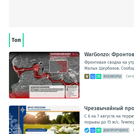
Топ
WarGonzo: Фронтова
Фронтовая сводка на ут
Малых Щербаков. Сообщае
Сего
ВОЕНКОРЫ
Чрезвычайный прог
С 6 на 7 августа на тер
порывы до 15 м/с. Темпе
ДНЕПРОРУДНОЕ