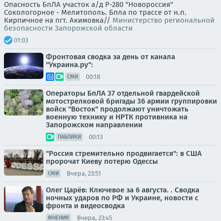
Опасность БпЛА участок а/д Р-280 "Новороссия"
Сокологорное - Мелитополь. Бпла по трассе от н.п.
Кирпичное на пгт. Акимовка//
Министерство региональной
безопасности Запорожской области
01:03
Фронтовая сводка за день от канала
"Украина.ру":
00:18
СМИ
Операторы БпЛА 37 отдельной гвардейской
мотострелковой бригады 36 армии группировки
войск "Восток" продолжают уничтожать
военную технику и НРТК противника на
Запорожском направлении
00:13
ПАБЛИКИ
"Россия стремительно продвигается": в США
пророчат Киеву потерю Одессы
Вчера, 23:51
СМИ
Олег Царёв: Ключевое за 6 августа. . Сводка
ночных ударов по РФ и Украине, новости с
фронта и видеосводка
Вчера, 23:45
МНЕНИЯ