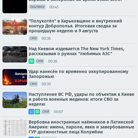
00:45
ПАБЛИКИ
"Полукотёл" в Харьковщине и внутренний
контур Доброполья. Итоговая сводка за
прошедшую неделю и 9 августа
00:36
СМИ
Над Киевом издевается The New York Times,
рассказывая о руинах "любимых АЗС"
00:36
СМИ
Удар нанесён по временно оккупированному
Запорожью
00:30
СМИ
Наступление ВС РФ, удары по объектам в Киеве
и работа военных медиков: итоги СВО за
неделю
00:07
СМИ
Вербовка иностранных наёмников в Латинской
Америке: имена, пароли, явки и завербованные
ГУР должностные лица Колумбии