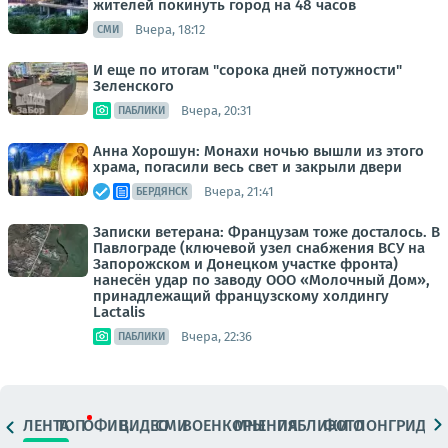
жителей покинуть город на 48 часов
Вчера, 18:12
СМИ
И еще по итогам "сорока дней потужности"
Зеленского
Вчера, 20:31
ПАБЛИКИ
Анна Хорошун: Монахи ночью вышли из этого
храма, погасили весь свет и закрыли двери
Вчера, 21:41
БЕРДЯНСК
Записки ветерана: Французам тоже досталось. В
Павлограде (ключевой узел снабжения ВСУ на
Запорожском и Донецком участке фронта)
нанесён удар по заводу ООО «Молочный Дом»,
принадлежащий французскому холдингу
Lactalis
Вчера, 22:36
ПАБЛИКИ
ЛЕНТА
ТОП
ОФИЦ.
ВИДЕО
СМИ
ВОЕНКОРЫ
МНЕНИЯ
ПАБЛИКИ
ФОТО
ЛОНГРИДЫ