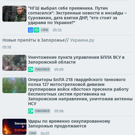
"НГШ выбрал себе преемника. Путин
согласился": Экстренные новости и инсайды –
Суровикин, дата взятия ДНР, "кто стоит за
ударами по Украине?"
05:33
СМИ
Новые прилёты в Запорожье//
Украина.ру
05:18
Уничтожение пункта управления БПЛА ВСУ в
Запорожской области
05:09
ПАБЛИКИ
Операторы БпЛА 218 гвардейского танкового
полка 127 мотострелковой дивизии
группировки войск «Восток» пресекли работу
беспилотных систем противника на
Запорожском направлении, уничтожив антенны
НСУ
05:06
ПАБЛИКИ
Удары по временно оккупированному
Запорожью продолжаются
04:51
СМИ