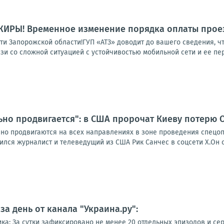
ИРЫ! Временное изменение порядка оплаты прое
и Запорожской области!ГУП «АТЗ» доводит до вашего сведения, что
и со сложной ситуацией с устойчивостью мобильной сети и ее пер
ьно продвигается": в США пророчат Киеву потерю 
вно продвигаются на всех направлениях в зоне проведения спецоп
ся журналист и телеведущий из США Рик Санчес в соцсети Х.Он счи
а день от канала "Украина.ру":
ка: За сутки зафиксировано не менее 20 отдельных эпизодов и сер