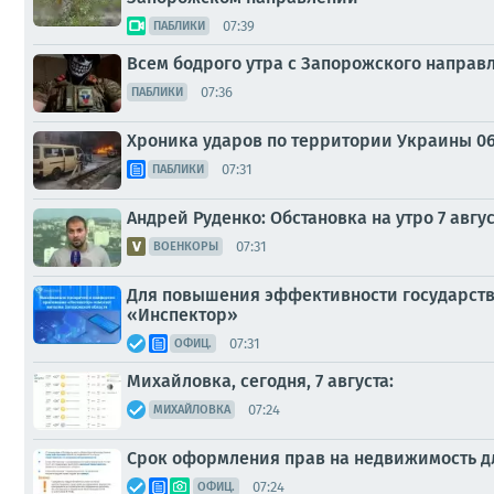
07:39
ПАБЛИКИ
Всем бодрого утра с Запорожского направ
07:36
ПАБЛИКИ
Хроника ударов по территории Украины 06 а
07:31
ПАБЛИКИ
Андрей Руденко: Обстановка на утро 7 авгус
07:31
ВОЕНКОРЫ
Для повышения эффективности государстве
«Инспектор»
07:31
ОФИЦ.
Михайловка, сегодня, 7 августа:
07:24
МИХАЙЛОВКА
Срок оформления прав на недвижимость дл
07:24
ОФИЦ.