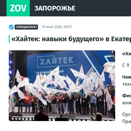
ZOV
ЗАПОРОЖЬЕ
19 мая 2026, 08:51
ОФИЦИАЛЬНО
«Хайтек: навыки будущего» в Екате
«Ха
С 9
Чем
тех
Фес
инж
Ор
Пра