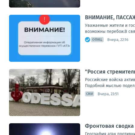
ВНИМАНИЕ, ПАССАЖ
Уважаемые жители и гост
возможны перебои.В связ
Вчера, 22:16
ОФИЦ.
"Россия стремител
Российские войска акти
Подобной мыслью поделил
Вчера, 23:51
СМИ
Фронтовая сводка з
География атак противни