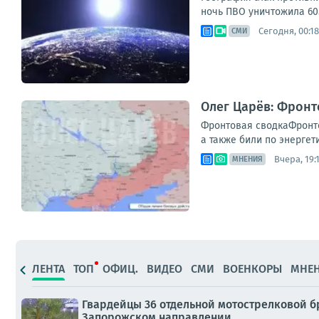
ночь ПВО уничтожила 605
Сегодня, 00:18
СМИ
Олег Царёв: Фронт
Фронтовая сводкаФронто
а также били по энергет
Вчера, 19:
МНЕНИЯ
ЛЕНТА
ТОП
ОФИЦ.
ВИДЕО
СМИ
ВОЕНКОРЫ
МНЕ
Гвардейцы 36 отдельной мотострелковой б
Запорожском направлении