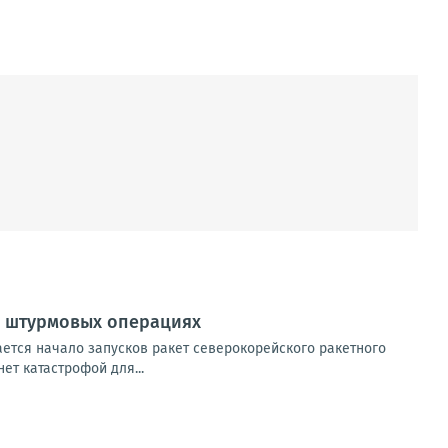
х штурмовых операциях
ется начало запусков ракет северокорейского ракетного
ет катастрофой для...