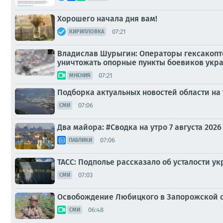
Хорошего начала дня вам!
07:21
КИРИЛЛОВКА
Владислав Шурыгин: Операторы гексакопте
уничтожать опорные пункты боевиков укр
07:21
МНЕНИЯ
Подборка актуальных новостей области на
07:06
СМИ
Два майора: #Сводка на утро 7 августа 2026
07:06
ПАБЛИКИ
ТАСС: Подполье рассказало об усталости у
07:03
СМИ
Освобождение Любицкого в Запорожской об
06:48
СМИ