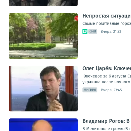
Непростая ситуаци
Самые позитивные горож
Вчера, 21:33
СМИ
Олег Царёв: Ключев
Ключевое за 6 августа 
украинца после ночного 
Вчера, 23:45
МНЕНИЯ
Владимир Рогов: В
В Мелитополе громко!В 